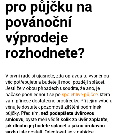
pro půjčku na
povánoční
výprodeje
rozhodnete?
V první řadě si ujasněte, zda opravdu tu vysněnou
věc potřebujete a budete ji moci později splácet.
Jestliže v obou případech usoudíte, že ano, je
načase poohlédnout se po
spolehlivé půjčce
, která
vám přinese dostatečné prostředky. Při jejím výběru
věnujte dostatek pozornosti zjištění podmínek
půjčky. Před tím,
než podepíšete úvěrovou
smlouvu
, byste měli vědět
kolik za úvěr zaplatíte
,
jak dlouho jej budete splácet
a
jakou úrokovou
sazbu
jste dostali. Orientovat se v nabídce