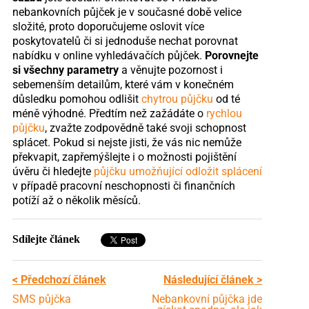
nebankovních půjček je v současné době velice
složité, proto doporučujeme oslovit více
poskytovatelů či si jednoduše nechat porovnat
nabídku v online vyhledávačích půjček.
Porovnejte
si všechny parametry
a věnujte pozornost i
sebemenším detailům, které vám v konečném
důsledku pomohou odlišit
chytrou půjčku
od té
méně výhodné. Předtím než zažádáte o
rychlou
půjčku
, zvažte zodpovědně také svoji schopnost
splácet. Pokud si nejste jisti, že vás nic nemůže
překvapit, zapřemýšlejte i o možnosti pojištění
úvěru či hledejte
půjčku umožňující odložit splácení
v případě pracovní neschopnosti či finančních
potíží až o několik měsíců.
Sdílejte článek
< Předchozí článek
Následující článek >
SMS půjčka
Nebankovní půjčka jde