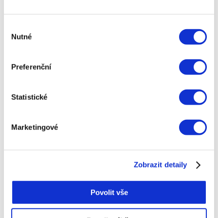
však už lapen a šikovní prodavači se postarají o to,
aby domů neodešel s prázdnou.
Výběr
Nutné
souhlasu
Většina slev je
Preferenční
však více než
reálná a startuje
Statistické
již v průběhu
Marketingové
vánočních
Zobrazit detaily
svátků
Povolit vše
Jestliže se vám podaří odfiltrovat nepoctivce,