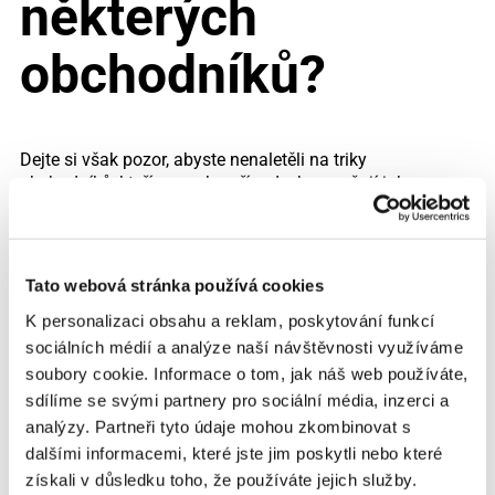
některých
obchodníků?
Dejte si však pozor, abyste nenaletěli na triky
obchodníků, kteří v mnoha případech označují jako
zlevněné i zboží, u něhož se
cena prakticky
nezměnila
nebo jež
před výprodeji výrazně
zdražili
, aby jej pak mohli zlevnit zpět na původní
cenu. K dalšímu druhu nefér jednání, které obchody
Tato webová stránka používá cookies
velice často využívají, patří také
využívání
K personalizaci obsahu a reklam, poskytování funkcí
obligátního slůvka „až“
. Ten spočívá v tom, že
vývěsní cedule je možno napsat opravdu vysokou
sociálních médií a analýze naší návštěvnosti využíváme
procentní slevu například „až 80 % „i v případě, že
soubory cookie. Informace o tom, jak náš web používáte,
tato sleva je
platná pouze pro jeden druh zboží
.
sdílíme se svými partnery pro sociální média, inzerci a
Sleva na ostatní výrobky může dosahovat výrazně
analýzy. Partneři tyto údaje mohou zkombinovat s
nižších procentuálních hodnot
, což ovšem
dalšími informacemi, které jste jim poskytli nebo které
spotřebitel zjistí, až v momentě, kdy obchod s
získali v důsledku toho, že používáte jejich služby.
vidinou vysokých slev navštíví. V ten okamžik je