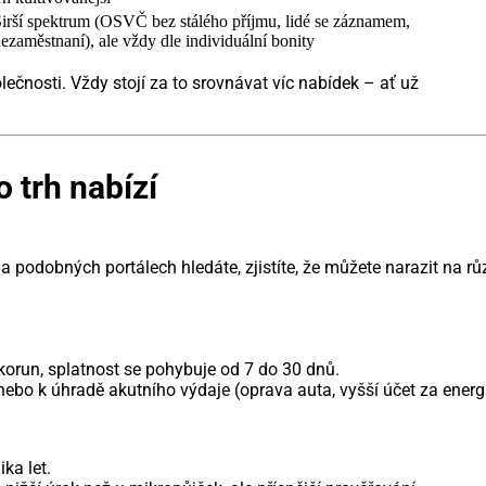
irší spektrum (OSVČ bez stálého příjmu, lidé se záznamem,
ezaměstnaní), ale vždy dle individuální bonity
ečnosti. Vždy stojí za to srovnávat víc nabídek – ať už
 trh nabízí
 podobných portálech hledáte, zjistíte, že můžete narazit na rů
 korun, splatnost se pohybuje od 7 do 30 dnů.
nebo k úhradě akutního výdaje (oprava auta, vyšší účet za energi
ka let.