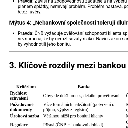
Pravda
: Závisí na zodpovědnosti žadatele a na výběru 
plánem splátky, nemívají problém. Problém nastává, 
řetězí úvěry.
Mýtus 4: „Nebankovní společnosti tolerují dlu
Pravda
: ČNB vyžaduje ověřování schopnosti klienta splá
neznamená, že by nerozlišovaly riziko. Navíc zákon sankc
by vyhodnotili jeho bonitu.
3. Klíčové rozdíly mezi banko
Kritérium
Banka
Rychlost
Obvykle delší proces, detailní prověřování
Č
schválení
Požadované
Více formálních náležitostí (potvrzení o
M
dokumenty
příjmu, výpisy z registru)
r
Úroková sazba
Většinou nižší pro bonitní klienty
M
O
Regulace
Přísná (ČNB + bankovní dohled)
t