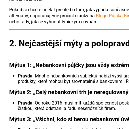
Pokud si chcete udělat přehled o tom, jak vypadá současn
alternativ, doporučujeme pročíst články na
Blogu Půjčka Bi
nebo rady, jak se vyhnout typickým chybám.
2. Nejčastější mýty a poloprav
Mýtus 1: „Nebankovní půjčky jsou vždy extré
Pravda
: Mnoho nebankovních subjektů nabízí vyšší úrok,
produkty, které mohou být srovnatelné s bankovními. Ro
Mýtus 2: „Celý nebankovní trh je neregulovaný
Pravda
: Od roku 2016 musí mít každá společnost poskyt
čistkou, která odstranila řadu neseriózních firem.
Mýtus 3: „Všichni, kdo si berou nebankovní úvě