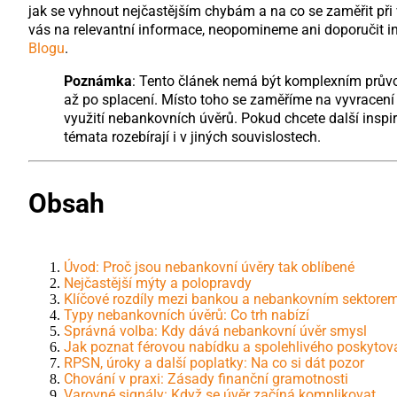
jak se vyhnout nejčastějším chybám a na co se zaměřit při 
vás na relevantní informace, neopomineme ani doporučit ins
Blogu
.
Poznámka
: Tento článek nemá být komplexním průvo
až po splacení. Místo toho se zaměříme na vyvracení 
využití nebankovních úvěrů. Pokud chcete další inspir
témata rozebírají i v jiných souvislostech.
Obsah
Úvod: Proč jsou nebankovní úvěry tak oblíbené
Nejčastější mýty a polopravdy
Klíčové rozdíly mezi bankou a nebankovním sektore
Typy nebankovních úvěrů: Co trh nabízí
Správná volba: Kdy dává nebankovní úvěr smysl
Jak poznat férovou nabídku a spolehlivého poskytov
RPSN, úroky a další poplatky: Na co si dát pozor
Chování v praxi: Zásady finanční gramotnosti
Varovné signály: Když se úvěr začíná komplikovat