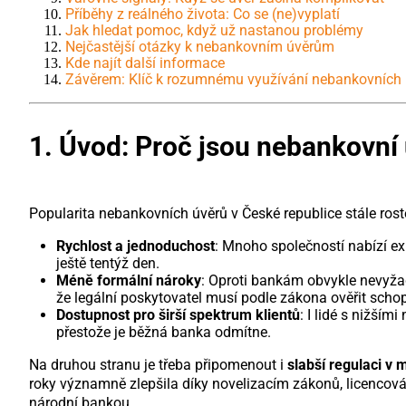
Příběhy z reálného života: Co se (ne)vyplatí
Jak hledat pomoc, když už nastanou problémy
Nejčastější otázky k nebankovním úvěrům
Kde najít další informace
Závěrem: Klíč k rozumnému využívání nebankovních 
1. Úvod: Proč jsou nebankovní 
Popularita nebankovních úvěrů v České republice stále rost
Rychlost a jednoduchost
: Mnoho společností nabízí e
ještě tentýž den.
Méně formální nároky
: Oproti bankám obvykle nevyžaduj
že legální poskytovatel musí podle zákona ověřit schop
Dostupnost pro širší spektrum klientů
: I lidé s nižší
přestože je běžná banka odmítne.
Na druhou stranu je třeba připomenout i
slabší regulaci v m
roky významně zlepšila díky novelizacím zákonů, licencov
národní bankou.