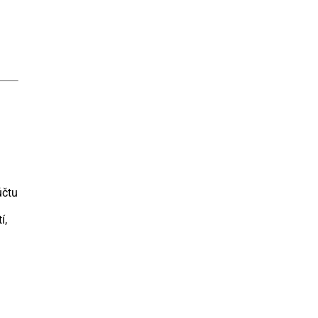
účtu
í,