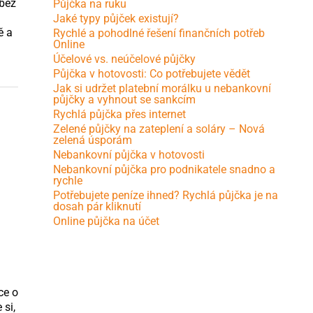
 bez
Půjčka na ruku
Jaké typy půjček existují?
ě a
Rychlé a pohodlné řešení finančních potřeb
Online
Účelové vs. neúčelové půjčky
Půjčka v hotovosti: Co potřebujete vědět
Jak si udržet platební morálku u nebankovní
půjčky a vyhnout se sankcím
Rychlá půjčka přes internet
Zelené půjčky na zateplení a soláry – Nová
zelená úsporám
Nebankovní půjčka v hotovosti
Nebankovní půjčka pro podnikatele snadno a
rychle
Potřebujete peníze ihned? Rychlá půjčka je na
dosah pár kliknutí
Online půjčka na účet
ce o
 si,