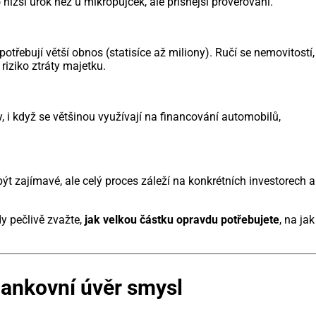
o nižší úrok než u mikropůjček, ale přísnější prověřování.
otřebují větší obnos (statisíce až miliony). Ručí se nemovitostí,
 riziko ztráty majetku.
, i když se většinou využívají na financování automobilů,
být zajímavé, ale celý proces záleží na konkrétních investorech a
dy pečlivě zvažte,
jak velkou částku opravdu potřebujete
, na jak
bankovní úvěr smysl