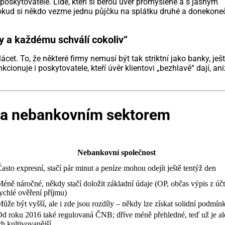
poskytovatele. Lidé, kteří si berou úvěr promyšleně a s jasným
pokud si někdo vezme jednu půjčku na splátku druhé a donekone
hy a každému schválí cokoliv“
cet. To, že některé firmy nemusí být tak striktní jako banky, ješ
ionuje i poskytovatele, kteří úvěr klientovi „bezhlavě“ dají, ani
u a nebankovním sektorem
Nebankovní společnost
asto expresní, stačí pár minut a peníze mohou odejít ještě tentýž den
éně náročné, někdy stačí doložit základní údaje (OP, občas výpis z účt
ychlé ověření příjmu)
ůže být vyšší, ale i zde jsou rozdíly – někdy lze získat solidní podmín
d roku 2016 také regulovaná ČNB; dříve méně přehledné, teď už je al
rh kultivovanější