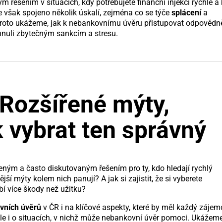
řešením v situacích, kdy potřebujete finanční injekci rychle a
e však spojeno několik úskalí, zejména co se týče
splácení
a
 proto ukážeme, jak k nebankovnímu úvěru přistupovat odpovědn
yhnuli zbytečným sankcím a stresu.
Rozšířené mýty,
k vybrat ten správný
eným a často diskutovaným řešením pro ty, kdo hledají rychlý
ší mýty kolem nich panují? A jak si zajistit, že si vyberete
í více škody než užitku?
vních úvěrů
v ČR i na klíčové aspekty, které by měl každý zájem
ale i o situacích, v nichž může nebankovní úvěr pomoci. Ukážeme