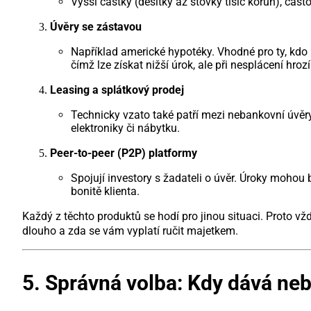
Vyšší částky (desítky až stovky tisíc korun), čast
Úvěry se zástavou
Například americké hypotéky. Vhodné pro ty, kdo p
čímž lze získat nižší úrok, ale při nesplácení hrozí
Leasing a splátkový prodej
Technicky vzato také patří mezi nebankovní úvěry
elektroniky či nábytku.
Peer-to-peer (P2P) platformy
Spojují investory s žadateli o úvěr. Úroky mohou 
bonitě klienta.
Každý z těchto produktů se hodí pro jinou situaci. Proto vž
dlouho a zda se vám vyplatí ručit majetkem.
5. Správná volba: Kdy dává ne