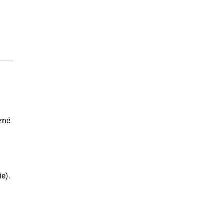
zné
e).