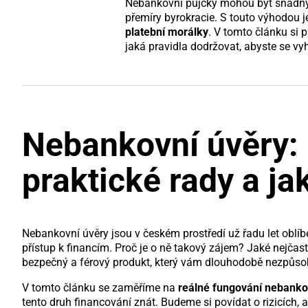
Nebankovní půjčky mohou být snadným 
přemíry byrokracie. S touto výhodou j
platební morálky
. V tomto článku si
jaká pravidla dodržovat, abyste se v
Nebankovní úvěry: 
praktické rady a ja
Nebankovní úvěry jsou v českém prostředí už řadu let oblíb
přístup k financím. Proč je o ně takový zájem? Jaké nejčastěj
bezpečný a férový produkt, který vám dlouhodobě nezpůsob
V tomto článku se zaměříme na
reálné fungování nebanko
tento druh financování znát. Budeme si povídat o rizicích, 