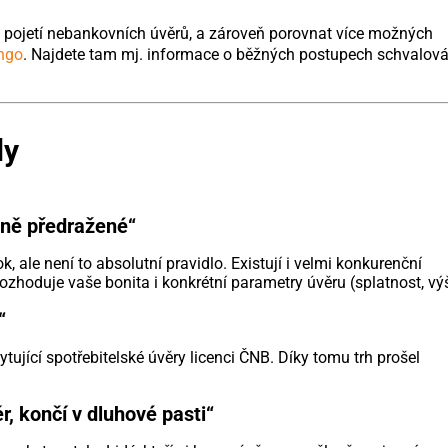
é pojetí nebankovních úvěrů, a zároveň porovnat více možných
ngo
. Najdete tam mj. informace o běžných postupech schvalová
dy
mně předražené“
 ale není to absolutní pravidlo. Existují i velmi konkurenční
zhoduje vaše bonita i konkrétní parametry úvěru (splatnost, vý
“
ující spotřebitelské úvěry licenci ČNB. Díky tomu trh prošel
r, končí v dluhové pasti“