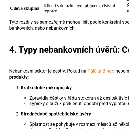
Klienti s doložitelným příjmem, čistými
Š
Cílová skupina
registry
n
Tyto rozdíly se samozřejmě mohou lišit podle konkrétní spol
bankovních, nebo nebankovních.
4. Typy nebankovních úvěrů: Co
Nebankovní sektor je pestrý. Pokud na
Půjčka Bingo
nebo na
produkty
:
Krátkodobé mikropůjčky
Zpravidla částky v řádu stokorun až desítek tisíc
Typicky slouží k překlenutí období před výplatou 
Střednědobé spotřebitelské úvěry
Splatnost se pohybuje v rozmezí měsíců až několi