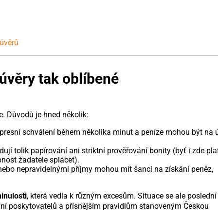
úvěrů
úvěry tak oblíbené
e. Důvodů je hned několik:
xpresní schválení během několika minut a peníze mohou být na 
í tolik papírování ani striktní prověřování bonity (byť i zde plat
nost žadatele splácet).
mi nebo nepravidelnými příjmy mohou mít šanci na získání peněz,
inulosti
, která vedla k různým excesům. Situace se ale poslední
ání poskytovatelů a přísnějším pravidlům stanoveným Českou