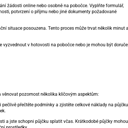
ání žádosti online nebo osobně na pobočce. Vyplňte formulář,
žnosti, potvrzení o příjmu nebo jiné dokumenty požadované
nční situace posouzena. Tento proces může trvat několik minut 
íze vyzvednout v hotovosti na pobočce nebo je mohou být doruč
ý a věnovat pozornost několika klíčovým aspektům:
 pečlivě přečtěte podmínky a zjistěte celkové náklady na půjčku
ek.
osti a jste schopni půjčku splatit včas. Krátkodobé půjčky mohou
ní prostředky.