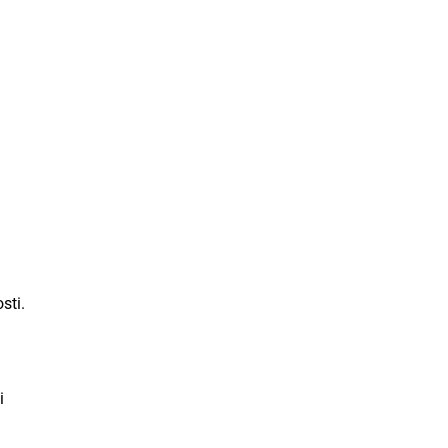
sti.
i