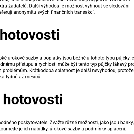
ektru žadatelů. Další výhodou je možnost vyhnout se sledování
referují anonymitu svých finančních transakcí.
hotovosti
oké úrokové sazby a poplatky jsou běžné u tohoto typu půjčky, 
nému přístupu a rychlosti může být tento typ půjčky lákavý pr
ím problémům. Krátkodobá splatnost je další nevýhodou, protože
ika týdnů až měsíců.
 hotovosti
hodného poskytovatele. Zvažte různé možnosti, jako jsou banky,
koumejte jejich nabídky, úrokové sazby a podmínky splácení.