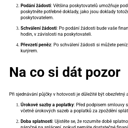
Podání žádosti
: Většina poskytovatelů umožňuje pod
poskytněte potřebné doklady, jako jsou doklady toto
poskytovatelem.
Schválení žádosti
: Po podání žádosti bude vaše fina
hodin, v závislosti na poskytovateli.
Převzetí peněz
: Po schválení žádosti si můžete pen
kurýrem.
Na co si dát pozor
Při sjednávání půjčky v hotovosti je důležité být obezřetn
Úrokové sazby a poplatky
: Před podpisem smlouvy si
včetně úrokových sazeb a poplatků za zpoždění splát
Doba splatnosti
: Ujistěte se, že rozumíte době splatn
náročné na splácení, pokud nemáte dostatečné finanč