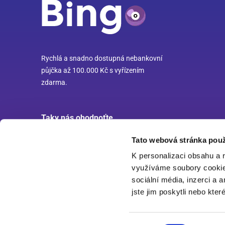
Rychlá a snadno dostupná nebankovní
půjčka až 100.000 Kč s vyřízením
zdarma.
Taky nás ohodnoťte
Tato webová stránka použ
K personalizaci obsahu a 
4.7/5 a ohodnotilo nás 622 zákazníků
využíváme soubory cookie.
sociální média, inzerci a 
jste jim poskytli nebo kter
© Copyright 2011-2026 DSCredit s.r.o., IČ: 058 38 223, se sídlem