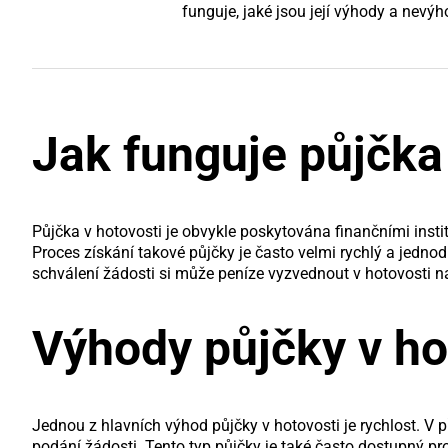
funguje, jaké jsou její výhody a nevýho
Jak funguje půjčka
Půjčka v hotovosti je obvykle poskytována finančními inst
Proces získání takové půjčky je často velmi rychlý a jedn
schválení žádosti si může peníze vyzvednout v hotovosti 
Výhody půjčky v ho
Jednou z hlavních výhod půjčky v hotovosti je rychlost. V 
podání žádosti. Tento typ půjčky je také často dostupný pro