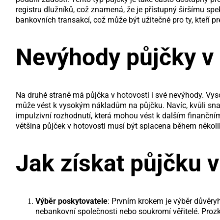
registru dlužníků, což znamená, že je přístupný širšímu sp
bankovních transakcí, což může být užitečné pro ty, kteří p
Nevýhody půjčky v 
Na druhé straně má půjčka v hotovosti i své nevýhody. Vys
může vést k vysokým nákladům na půjčku. Navíc, kvůli snad
impulzivní rozhodnutí, která mohou vést k dalším finančn
většina půjček v hotovosti musí být splacena během někol
Jak získat půjčku v
Výběr poskytovatele
: Prvním krokem je výběr důvěry
nebankovní společnosti nebo soukromí věřitelé. Proz