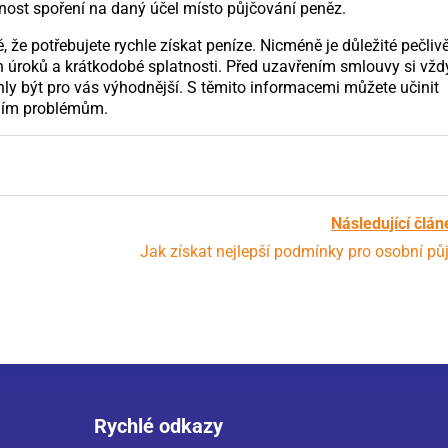
nost spoření na daný účel místo půjčování peněz.
že potřebujete rychle získat peníze. Nicméně je důležité pečliv
h úroků a krátkodobé splatnosti. Před uzavřením smlouvy si vžd
ohly být pro vás výhodnější. S těmito informacemi můžete učinit
čním problémům.
Následující člán
Jak získat nejlepší podmínky pro osobní pů
Rychlé odkazy