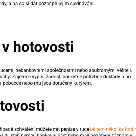
dy, a na co si dát pozor při jejím sjednávání.
 v hotovosti
itucemi, nebankovními společnostmi nebo soukromými věřiteli.
oduchý. Zájemce vyplní žádost, poskytne potřebné doklady a po
na pobočce nebo mu jsou doručeny kurýrem.
tovosti
případě schválení můžete mít peníze v ruce
během několika hodi
 lidi, kteří nemají bankovní účet nebo mají negativní záznam v