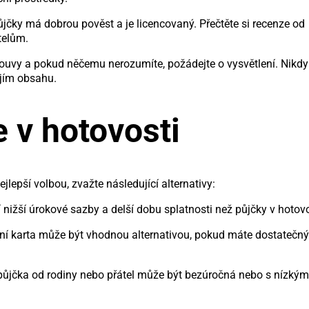
půjčky má dobrou pověst a je licencovaný. Přečtěte si recenze od
telům.
louvy a pokud něčemu nerozumíte, požádejte o vysvětlení. Nikdy
jím obsahu.
e v hotovosti
lepší volbou, zvažte následující alternativy:
í nižší úrokové sazby a delší dobu splatnosti než půjčky v hotovo
itní karta může být vhodnou alternativou, pokud máte dostatečný
ůjčka od rodiny nebo přátel může být bezúročná nebo s nízkým