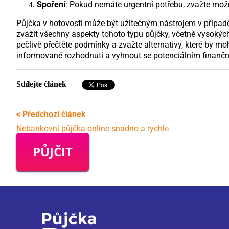
Spoření
: Pokud nemáte urgentní potřebu, zvažte mož
Půjčka v hotovosti může být užitečným nástrojem v případě, 
zvážit všechny aspekty tohoto typu půjčky, včetně vysokýc
pečlivě přečtěte podmínky a zvažte alternativy, které by m
informované rozhodnutí a vyhnout se potenciálním finan
Sdílejte článek
< Předchozí článek
Nebankovní půjčka online snadno a rychle
PŮJČIT