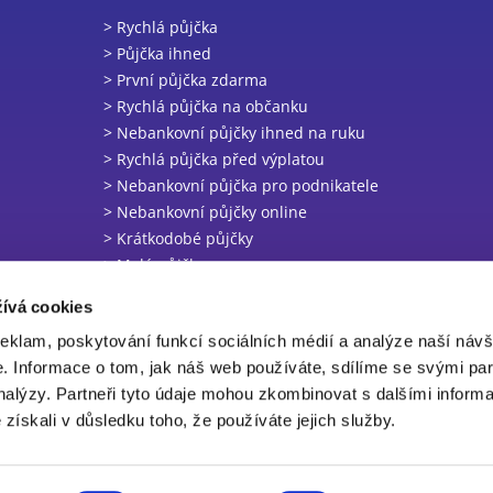
> Rychlá půjčka
> Půjčka ihned
> První půjčka zdarma
> Rychlá půjčka na občanku
> Nebankovní půjčky ihned na ruku
> Rychlá půjčka před výplatou
> Nebankovní půjčka pro podnikatele
> Nebankovní půjčky online
> Krátkodobé půjčky
> Malé půjčky
> Nebankovní půjčky v hotovosti
ívá cookies
> Online půjčka ihned na účet
reklam, poskytování funkcí sociálních médií a analýze naší návš
 Informace o tom, jak náš web používáte, sdílíme se svými par
analýzy. Partneři tyto údaje mohou zkombinovat s dalšími inform
é získali v důsledku toho, že používáte jejich služby.
 Čéčova 636/54, 37004, České Budějovice