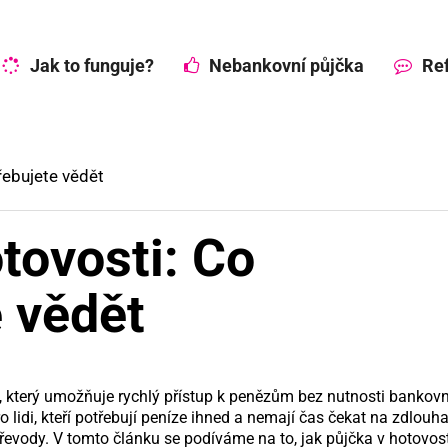
Jak to funguje?
Nebankovní půjčka
Ref
řebujete vědět
tovosti: Co
 vědět
t, který umožňuje rychlý přístup k penězům bez nutnosti bankov
ro lidi, kteří potřebují peníze ihned a nemají čas čekat na zdlouh
evody. V tomto článku se podíváme na to, jak půjčka v hotovost