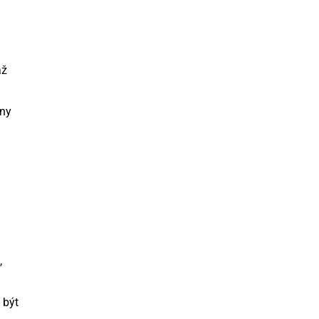
až
eny
,
 být