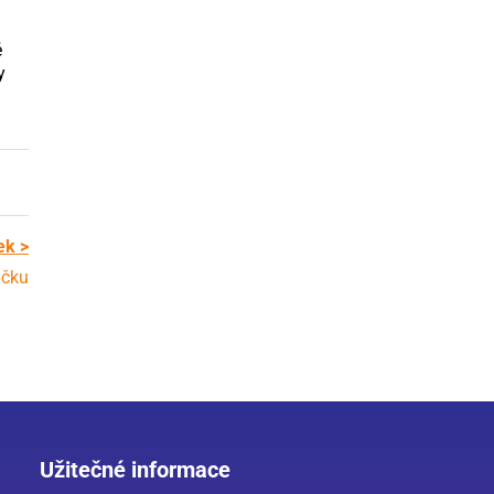
ě
y
ek >
jčku
Užitečné informace