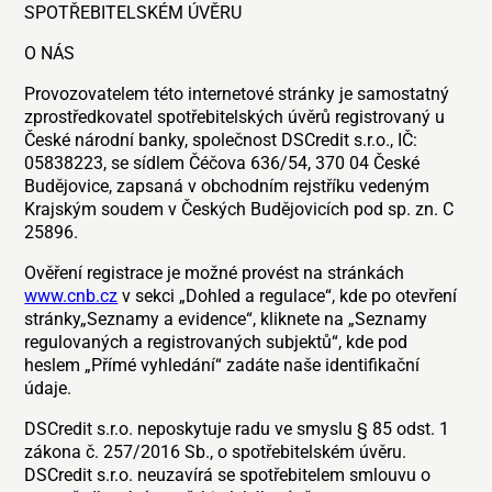
SPOTŘEBITELSKÉM ÚVĚRU
O NÁS
Provozovatelem této internetové stránky je samostatný
zprostředkovatel spotřebitelských úvěrů registrovaný u
České národní banky, společnost DSCredit s.r.o., IČ:
05838223, se sídlem Čéčova 636/54, 370 04 České
Budějovice, zapsaná v obchodním rejstříku vedeným
Krajským soudem v Českých Budějovicích pod sp. zn. C
25896.
Ověření registrace je možné provést na stránkách
www.cnb.cz
v sekci „Dohled a regulace“, kde po otevření
stránky„Seznamy a evidence“, kliknete na „Seznamy
regulovaných a registrovaných subjektů“, kde pod
heslem „Přímé vyhledání“ zadáte naše identifikační
údaje.
DSCredit s.r.o. neposkytuje radu ve smyslu § 85 odst. 1
zákona č. 257/2016 Sb., o spotřebitelském úvěru.
DSCredit s.r.o. neuzavírá se spotřebitelem smlouvu o