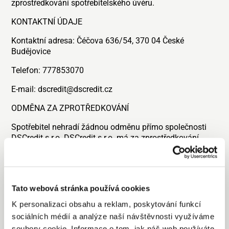
zprostředkování spotřebitelského úvěru.
KONTAKTNÍ ÚDAJE
Kontaktní adresa: Čéčova 636/54, 370 04 České
Budějovice
Telefon: 777853070
E-mail: dscredit@dscredit.cz
ODMĚNA ZA ZPROTŘEDKOVÁNÍ
Spotřebitel nehradí žádnou odměnu přímo společnosti
DSCredit s.r.o. DSCredit s.r.o. má za zprostředkování
spotřebitelského úvěru nárok na odměnu od
poskytovatele dle konkrétního typu úvěru a
poskytovatele. DSCredit s.r.o. nesmí současně pobírat
odměnu nebo pobídku od spotřebitele i od poskytovatele
Tato webová stránka používá cookies
nebo třetí osoby. Uzavření smlouvy o zprostředkování
spotřebitelského úvěru nesmí být svázáno s jakoukoli
K personalizaci obsahu a reklam, poskytování funkcí
doplňkovou službou.
sociálních médií a analýze naší návštěvnosti využíváme
soubory cookie. Informace o tom, jak náš web používáte,