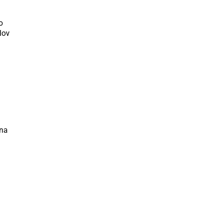
o
lov
 na