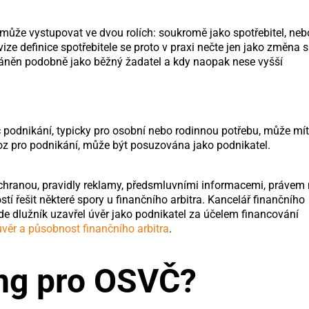
 může vystupovat ve dvou rolích: soukromě jako spotřebitel, neb
ize definice spotřebitele se proto v praxi nečte jen jako změna s
hráněn podobně jako běžný žadatel a kdy naopak nese vyšší
podnikání, typicky pro osobní nebo rodinnou potřebu, může mít
oz pro podnikání, může být posuzována jako podnikatel.
 ochranou, pravidly reklamy, předsmluvními informacemi, právem
 řešit některé spory u finančního arbitra. Kancelář finančního
de dlužník uzavřel úvěr jako podnikatel za účelem financování
úvěr a působnost finančního arbitra
.
ing pro OSVČ?