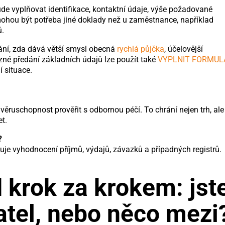
ude vyplňovat identifikace, kontaktní údaje, výše požadované
mohou být potřeba jiné doklady než u zaměstnance, například
ů.
ání, zda dává větší smysl obecná
rychlá půjčka
, účelovější
zné předání základních údajů lze použít také
VYPLNIT FORMUL
 situace.
ěruschopnost prověřit s odbornou péčí. To chrání nejen trh, ale 
t.
?
uje vyhodnocení příjmů, výdajů, závazků a případných registrů.
krok za krokem: jst
atel, nebo něco mezi