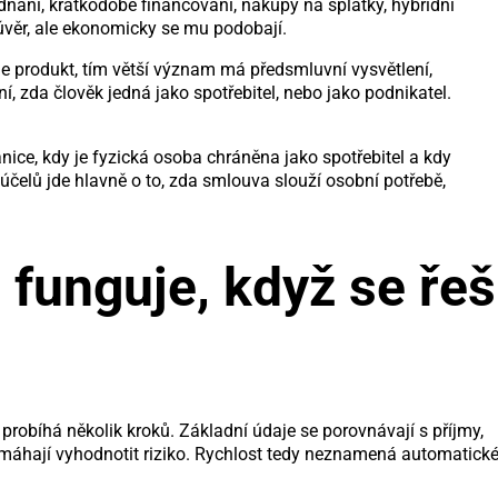
ednání, krátkodobé financování, nákupy na splátky, hybridní
úvěr, ale ekonomicky se mu podobají.
í je produkt, tím větší význam má předsmluvní vysvětlení,
 zda člověk jedná jako spotřebitel, nebo jako podnikatel.
nice, kdy je fyzická osoba chráněna jako spotřebitel a kdy
účelů jde hlavně o to, zda smlouva slouží osobní potřebě,
funguje, když se řeš
robíhá několik kroků. Základní údaje se porovnávají s příjmy,
omáhají vyhodnotit riziko. Rychlost tedy neznamená automatick