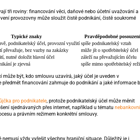
jí tři roviny: financování věci, daňové nebo účetní uvažování a
avení provozovny může sloužit čistě podnikání, čistě soukromé
Typické znaky
Pravděpodobné posouzen
ě, podnikatelský účel, provozní využití
spíše podnikatelský vztah
tí převažuje, bez vazby na zakázky
může jít o spotřebitelský účel
tí, nutné doložit hlavní účel
záleží na převažujícím účelu
ikání je zjevná
spíše mimo spotřebitelský rež
 může být, kdo smlouvu uzavírá, jaký účel je uveden v
se předmět financování zahrnuje do podnikání a jaké informace b
ůjčka pro podnikatele
, protože podnikatelský účel může měnit
šení sjednávaných přes internet, například u tématu
nebankovn
 procesu a právním režimem konkrétní smlouvy.
 nemusí vždy vyřešit všechny hraniční situace. Důležitý je i