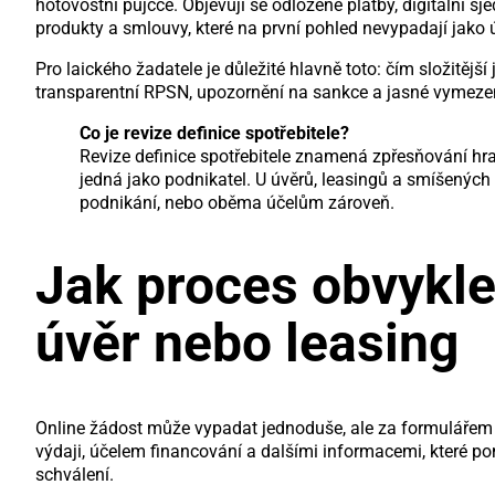
hotovostní půjčce. Objevují se odložené platby, digitální sj
produkty a smlouvy, které na první pohled nevypadají jako 
Pro laického žadatele je důležité hlavně toto: čím složitějš
transparentní RPSN, upozornění na sankce a jasné vymezení,
Co je revize definice spotřebitele?
Revize definice spotřebitele znamená zpřesňování hra
jedná jako podnikatel. U úvěrů, leasingů a smíšených 
podnikání, nebo oběma účelům zároveň.
Jak proces obvykle 
úvěr nebo leasing
Online žádost může vypadat jednoduše, ale za formulářem p
výdaji, účelem financování a dalšími informacemi, které p
schválení.