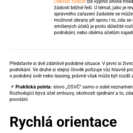
Odeslat žádost
lze vyplnit online hne
žádosti běžně řeší. U témat, jako je rev
správného zařazení žadatele se může 
možnost obrany při sporu i to, zda se
smíšených účelů je proto důležité roz
podnikání, nebo oběma účelům najed
Představte si dvě zdánlivě podobné situace. V první si živ
podnikání. Ve druhé si stejný člověk pořizuje vůz hlavně pro
o podobný úvěr nebo leasing, právně však může být rozdíl 
📌
Praktická pointa:
slovo „OSVČ“ samo o sobě neznamená, 
Rozhodující bývá účel smlouvy, okolnosti sjednání a to,
povolání.
Rychlá orientace