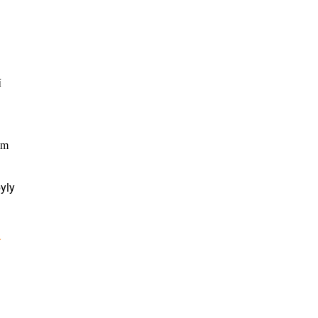
í
im
yly
í