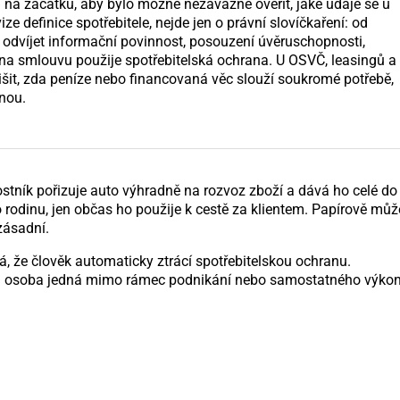
d na začátku, aby bylo možné nezávazně ověřit, jaké údaje se u
ize definice spotřebitele, nejde jen o právní slovíčkaření: od
odvíjet informační povinnost, posouzení úvěruschopnosti,
 na smlouvu použije spotřebitelská ochrana. U OSVČ, leasingů a
lišit, zda peníze nebo financovaná věc slouží soukromé potřebě,
nou.
nostník pořizuje auto výhradně na rozvoz zboží a dává ho celé do
 rodinu, jen občas ho použije k cestě za klientem. Papírově může
zásadní.
že člověk automaticky ztrácí spotřebitelskou ochranu.
 zda osoba jedná mimo rámec podnikání nebo samostatného výko