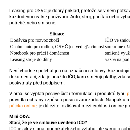
Leasing pro OSVČ je dobrý příklad, protože se v něm potkáva
každodenní reálné používání. Auto, stroj, počítač nebo vyb
potřebě, nebo smíšeně.
Situace
Dodávka pro rozvoz zboží
IČO ve smlouv
Osobní auto pro rodinu, OSVČ jen vedlejší činnost
soukromé uži
Notebook pro práci i domácnost
smíšené využi
Leasing stroje do dílny
vazba na podn
Není vhodné spoléhat jen na označení smlouvy. Rozhodující
dokumentaci, zda je použito IČO, kam směřují platby, zda 
poskytnuty před podpisem.
V praxi se vyplatí pečlivě číst i formulace u produktů typu
p
pravidla ochrany i způsob posuzování žádosti. Naopak u ře
půjčka online
, je důležité rozlišovat mezi rychlostí online
Mini Q&A:
Stačí, že je ve smlouvě uvedeno IČO?
IČO je silný signál podnikatelského vztahu, ale samo o sobě