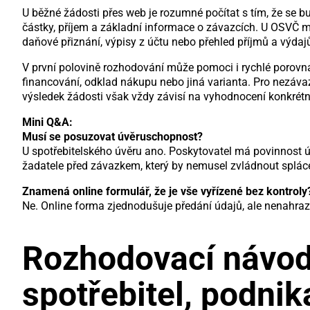
U běžné žádosti přes web je rozumné počítat s tím, že se b
částky, příjem a základní informace o závazcích. U OSVČ 
daňové přiznání, výpisy z účtu nebo přehled příjmů a výdaj
V první polovině rozhodování může pomoci i rychlé porovn
financování, odklad nákupu nebo jiná varianta. Pro nezáva
výsledek žádosti však vždy závisí na vyhodnocení konkrétní
Mini Q&A:
Musí se posuzovat úvěruschopnost?
U spotřebitelského úvěru ano. Poskytovatel má povinnost úv
žadatele před závazkem, který by nemusel zvládnout spláce
Znamená online formulář, že je vše vyřízené bez kontroly
Ne. Online forma zjednodušuje předání údajů, ale nenahraz
Rozhodovací návod 
spotřebitel, podnik