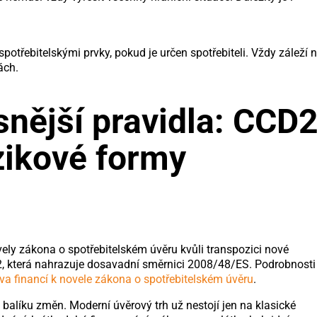
potřebitelskými prvky, pokud je určen spotřebiteli. Vždy záleží 
ách.
snější pravidla: CCD
izikové formy
vely zákona o spotřebitelském úvěru kvůli transpozici nové
 která nahrazuje dosavadní směrnici 2008/48/ES. Podrobnosti
tva financí k novele zákona o spotřebitelském úvěru
.
m balíku změn. Moderní úvěrový trh už nestojí jen na klasické