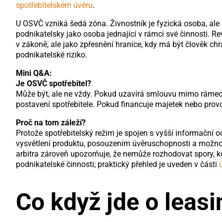
spotřebitelském úvěru
.
U OSVČ vzniká šedá zóna. Živnostník je fyzická osoba, ale
podnikatelsky jako osoba jednající v rámci své činnosti. Rev
v zákoně, ale jako zpřesnění hranice, kdy má být člověk c
podnikatelské riziko.
Mini Q&A:
Je OSVČ spotřebitel?
Může být, ale ne vždy. Pokud uzavírá smlouvu mimo rámec 
postavení spotřebitele. Pokud financuje majetek nebo prov
Proč na tom záleží?
Protože spotřebitelský režim je spojen s vyšší informační
vysvětlení produktu, posouzením úvěruschopnosti a možností
arbitra zároveň upozorňuje, že nemůže rozhodovat spory, k
podnikatelské činnosti; praktický přehled je uveden v části
Co když jde o leas