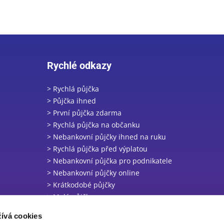
Rychlé odkazy
> Rychlá půjčka
> Půjčka ihned
> První půjčka zdarma
> Rychlá půjčka na občanku
> Nebankovní půjčky ihned na ruku
> Rychlá půjčka před výplatou
> Nebankovní půjčka pro podnikatele
> Nebankovní půjčky online
> Krátkodobé půjčky
> Malé půjčky
> Nebankovní půjčky v hotovosti
ívá cookies
> Online půjčka ihned na účet