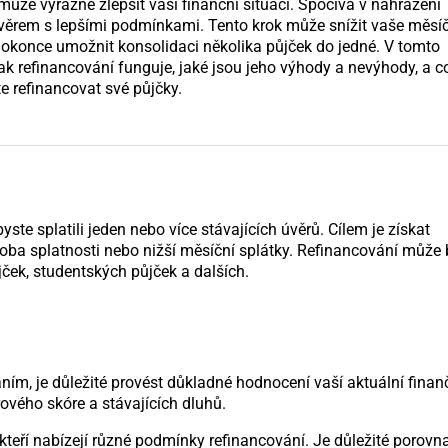
může výrazně zlepšit vaši finanční situaci. Spočívá v nahrazení
věrem s lepšími podmínkami. Tento krok může snížit vaše měsí
 dokonce umožnit konsolidaci několika půjček do jedné. V tomto
k refinancování funguje, jaké jsou jeho výhody a nevýhody, a co
e refinancovat své půjčky.
yste splatili jeden nebo více stávajících úvěrů. Cílem je získat
doba splatnosti nebo nižší měsíční splátky. Refinancování může 
jček, studentských půjček a dalších.
ním, je důležité provést důkladné hodnocení vaší aktuální finan
rového skóre a stávajících dluhů.
teří nabízejí různé podmínky refinancování. Je důležité porovn