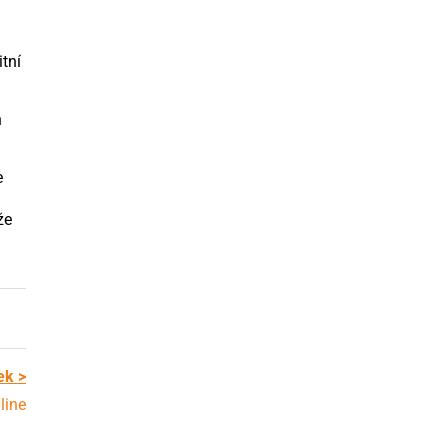
itní
h
e
že
ek >
line