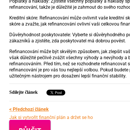
Poplatky a náklady: Zjistěte všechny poplatky a náklady s
refinancování, takže je důležité je zahrnout do svého rozho
Kreditní skóre: Refinancování může ovlivnit vaše kreditní s
skóre a zvažte, jak refinancování ovlivní vaši celkovou finan
Důvěryhodnost poskytovatele: Vyberte si důvěryhodného pos
zákazníků a zjistěte, zda poskytovatel má dobrou pověst.
Refinancování může být skvělým způsobem, jak zlepšit vaši f
však důležité pečlivě zvážit všechny výhody a nevýhody a
refinancováním. Před tím, než se rozhodnete refinancovat s
refinancování je pro vás tou nejlepší volbou. Pokud budet
užitečným nástrojem pro dosažení lepší finanční stability.
Sdílejte článek
< Předchozí článek
Jak si vytvořit finanční plán a držet se ho