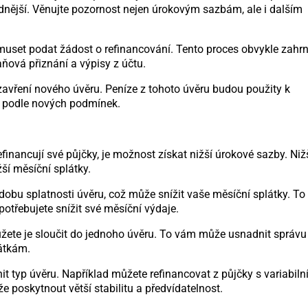
odnější. Věnujte pozornost nejen úrokovým sazbám, ale i dalším
 muset podat žádost o refinancování. Tento proces obvykle zahr
ňová přiznání a výpisy z účtu.
zavření nového úvěru. Peníze z tohoto úvěru budou použity k
ěr podle nových podmínek.
financují své půjčky, je možnost získat nižší úrokové sazby. Niž
ší měsíční splátky.
obu splatnosti úvěru, což může snížit vaše měsíční splátky. To
otřebujete snížit své měsíční výdaje.
žete je sloučit do jednoho úvěru. To vám může usnadnit správu
átkám.
typ úvěru. Například můžete refinancovat z půjčky s variabiln
poskytnout větší stabilitu a předvídatelnost.