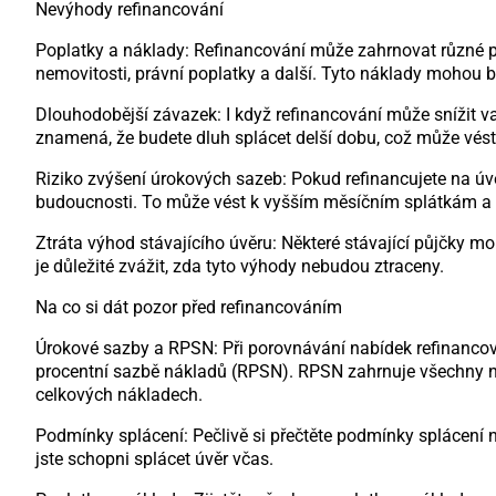
Nevýhody refinancování
Poplatky a náklady: Refinancování může zahrnovat různé po
nemovitosti, právní poplatky a další. Tyto náklady mohou 
Dlouhodobější závazek: I když refinancování může snížit va
znamená, že budete dluh splácet delší dobu, což může vés
Riziko zvýšení úrokových sazeb: Pokud refinancujete na úvě
budoucnosti. To může vést k vyšším měsíčním splátkám a
Ztráta výhod stávajícího úvěru: Některé stávající půjčky m
je důležité zvážit, zda tyto výhody nebudou ztraceny.
Na co si dát pozor před refinancováním
Úrokové sazby a RPSN: Při porovnávání nabídek refinancov
procentní sazbě nákladů (RPSN). RPSN zahrnuje všechny n
celkových nákladech.
Podmínky splácení: Pečlivě si přečtěte podmínky splácení
jste schopni splácet úvěr včas.