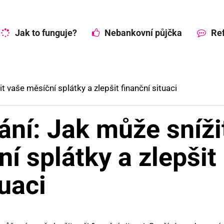
Jak to funguje?
Nebankovní půjčka
Ref
t vaše měsíční splátky a zlepšit finanční situaci
ání: Jak může sníži
í splátky a zlepšit
tuaci