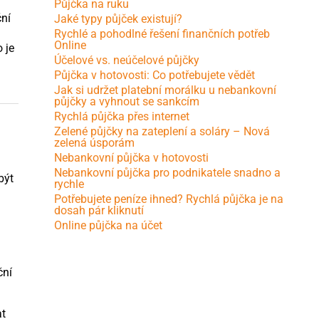
Půjčka na ruku
ční
Jaké typy půjček existují?
Rychlé a pohodlné řešení finančních potřeb
Online
 je
Účelové vs. neúčelové půjčky
Půjčka v hotovosti: Co potřebujete vědět
Jak si udržet platební morálku u nebankovní
půjčky a vyhnout se sankcím
Rychlá půjčka přes internet
Zelené půjčky na zateplení a soláry – Nová
zelená úsporám
Nebankovní půjčka v hotovosti
Nebankovní půjčka pro podnikatele snadno a
být
rychle
Potřebujete peníze ihned? Rychlá půjčka je na
dosah pár kliknutí
Online půjčka na účet
ční
at