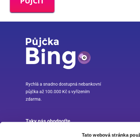
PŮJČIT
Rychlá a snadno dostupná nebankovní
půjčka až 100.000 Kč s vyřízením
zdarma.
Taky nás ohodnoťte
Tato webová stránka použ