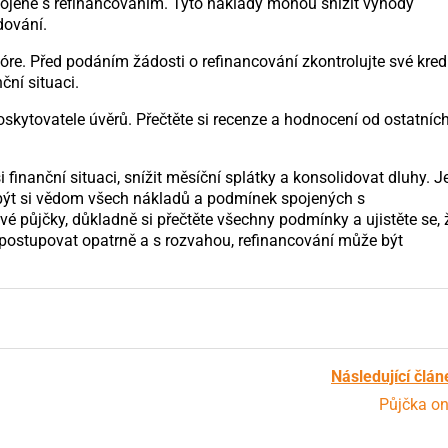
pojené s refinancováním. Tyto náklady mohou snížit výhody
dování.
kóre. Před podáním žádosti o refinancování zkontrolujte své kred
ční situaci.
kytovatele úvěrů. Přečtěte si recenze a hodnocení od ostatníc
inanční situaci, snížit měsíční splátky a konsolidovat dluhy. J
 být si vědom všech nákladů a podmínek spojených s
vé půjčky, důkladně si přečtěte všechny podmínky a ujistěte se, 
e postupovat opatrně a s rozvahou, refinancování může být
Následující člán
Půjčka on