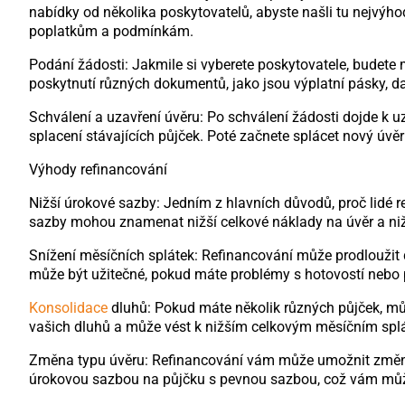
nabídky od několika poskytovatelů, abyste našli tu nejvýh
poplatkům a podmínkám.
Podání žádosti: Jakmile si vyberete poskytovatele, budete
poskytnutí různých dokumentů, jako jsou výplatní pásky, da
Schválení a uzavření úvěru: Po schválení žádosti dojde k u
splacení stávajících půjček. Poté začnete splácet nový úv
Výhody refinancování
Nižší úrokové sazby: Jedním z hlavních důvodů, proč lidé re
sazby mohou znamenat nižší celkové náklady na úvěr a niž
Snížení měsíčních splátek: Refinancování může prodloužit d
může být užitečné, pokud máte problémy s hotovostí nebo p
Konsolidace
dluhů: Pokud máte několik různých půjček, mů
vašich dluhů a může vést k nižším celkovým měsíčním spl
Změna typu úvěru: Refinancování vám může umožnit změnit 
úrokovou sazbou na půjčku s pevnou sazbou, což vám může 