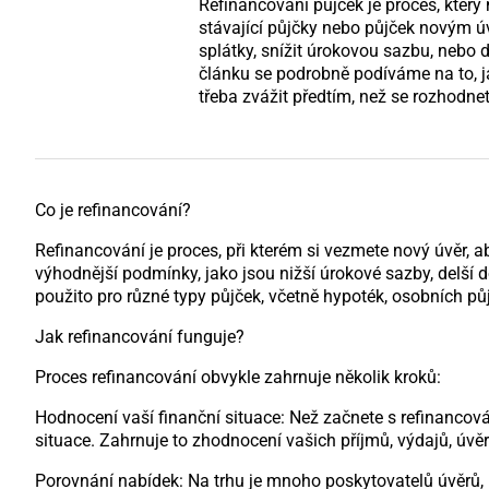
Refinancování půjček je proces, který 
stávající půjčky nebo půjček novým ú
splátky, snížit úrokovou sazbu, nebo
článku se podrobně podíváme na to, ja
třeba zvážit předtím, než se rozhodnet
Co je refinancování?
Refinancování je proces, při kterém si vezmete nový úvěr, ab
výhodnější podmínky, jako jsou nižší úrokové sazby, delší 
použito pro různé typy půjček, včetně hypoték, osobních pů
Jak refinancování funguje?
Proces refinancování obvykle zahrnuje několik kroků:
Hodnocení vaší finanční situace: Než začnete s refinancová
situace. Zahrnuje to zhodnocení vašich příjmů, výdajů, úvě
Porovnání nabídek: Na trhu je mnoho poskytovatelů úvěrů, k