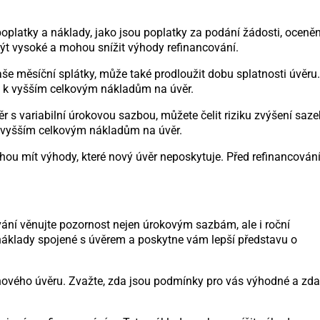
platky a náklady, jako jsou poplatky za podání žádosti, oceněn
být vysoké a mohou snížit výhody refinancování.
še měsíční splátky, může také prodloužit dobu splatnosti úvěru
t k vyšším celkovým nákladům na úvěr.
r s variabilní úrokovou sazbou, můžete čelit riziku zvýšení saze
 vyšším celkovým nákladům na úvěr.
ohou mít výhody, které nový úvěr neposkytuje. Před refinancová
ání věnujte pozornost nejen úrokovým sazbám, ale i roční
áklady spojené s úvěrem a poskytne vám lepší představu o
 nového úvěru. Zvažte, zda jsou podmínky pro vás výhodné a zda