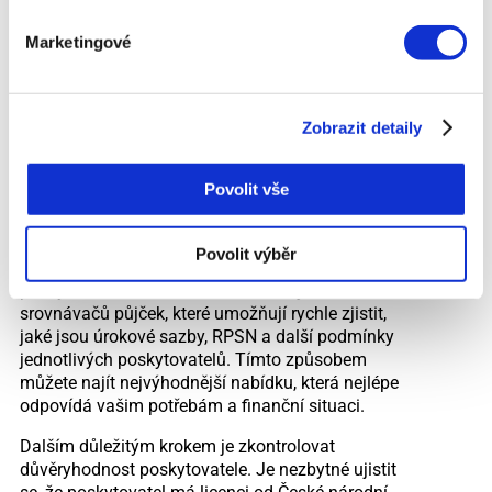
rychle získat menší obnos peněz a nemají čas nebo
možnost projít složitým schvalovacím procesem u
Marketingové
banky. Tento typ půjčky nabízí rychlost, pohodlí a
širokou dostupnost, což z něj činí oblíbenou volbu
pro lidi v naléhavých finančních situacích. Při
Zobrazit detaily
sjednávání SMS půjčky je však důležité být
obezřetný a zvážit všechny aspekty, včetně
schopnosti půjčku splatit včas a celkových nákladů
Povolit vše
na půjčku.
Jedním z doporučení pro ty, kteří plánují využít
Povolit výběr
SMS půjčku, je porovnat nabídky různých
poskytovatelů. V dnešní době existuje mnoho
srovnávačů půjček, které umožňují rychle zjistit,
jaké jsou úrokové sazby, RPSN a další podmínky
jednotlivých poskytovatelů. Tímto způsobem
můžete najít nejvýhodnější nabídku, která nejlépe
odpovídá vašim potřebám a finanční situaci.
Dalším důležitým krokem je zkontrolovat
důvěryhodnost poskytovatele. Je nezbytné ujistit