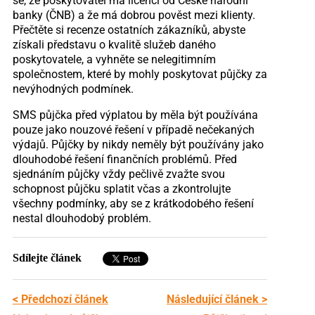
se, že poskytovatel má licenci od České národní
banky (ČNB) a že má dobrou pověst mezi klienty.
Přečtěte si recenze ostatních zákazníků, abyste
získali představu o kvalitě služeb daného
poskytovatele, a vyhněte se nelegitimním
společnostem, které by mohly poskytovat půjčky za
nevýhodných podmínek.
SMS půjčka před výplatou by měla být používána
pouze jako nouzové řešení v případě nečekaných
výdajů. Půjčky by nikdy neměly být používány jako
dlouhodobé řešení finančních problémů. Před
sjednáním půjčky vždy pečlivě zvažte svou
schopnost půjčku splatit včas a zkontrolujte
všechny podmínky, aby se z krátkodobého řešení
nestal dlouhodobý problém.
Sdílejte článek
< Předchozí článek
Následující článek >