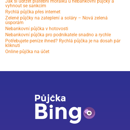
Jak si udržet platební morálku u nebankovní půjčky a
vyhnout se sankcím
Rychlá půjčka přes internet
Zelené půjčky na zateplení a soláry – Nová zelená
úsporám
Nebankovní půjčka v hotovosti
Nebankovní půjčka pro podnikatele snadno a rychle
Potřebujete peníze ihned? Rychlá půjčka je na dosah pár
kliknutí
Online půjčka na účet