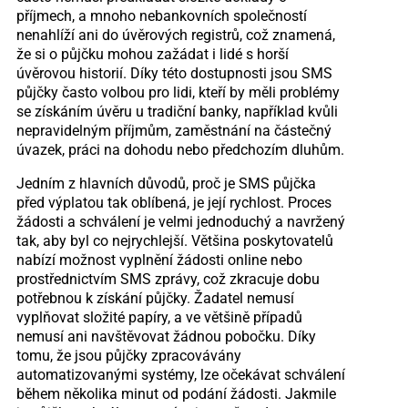
příjmech, a mnoho nebankovních společností
nenahlíží ani do úvěrových registrů, což znamená,
že si o půjčku mohou zažádat i lidé s horší
úvěrovou historií. Díky této dostupnosti jsou SMS
půjčky často volbou pro lidi, kteří by měli problémy
se získáním úvěru u tradiční banky, například kvůli
nepravidelným příjmům, zaměstnání na částečný
úvazek, práci na dohodu nebo předchozím dluhům.
Jedním z hlavních důvodů, proč je SMS půjčka
před výplatou tak oblíbená, je její rychlost. Proces
žádosti a schválení je velmi jednoduchý a navržený
tak, aby byl co nejrychlejší. Většina poskytovatelů
nabízí možnost vyplnění žádosti online nebo
prostřednictvím SMS zprávy, což zkracuje dobu
potřebnou k získání půjčky. Žadatel nemusí
vyplňovat složité papíry, a ve většině případů
nemusí ani navštěvovat žádnou pobočku. Díky
tomu, že jsou půjčky zpracovávány
automatizovanými systémy, lze očekávat schválení
během několika minut od podání žádosti. Jakmile