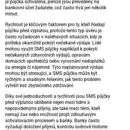
je půjčka schválena, peníze jsou převedeny na
bankovní účet žadatele, což často trvá jen několik
minut.
Rychlost je klíčovým faktorem pro ty, kteří hledají
půjčku před výplatou, protože tento typ úvěru je
často vyžadován v naléhavých situacích, kdy je
potřeba okamžitě pokrýt nečekané výdaje. Lidé
mohou využít SMS půjčky například k pokrytí
nečekaných zdravotních výdajů, opravám
domácích spotřebičů nebo vyrovnání nedoplatků
za energie či nájemné. Tyto neplánované výdaje
mohou být stresující, a SMS půjčka může být
rychlým a snadným řešením, jak tento problém
vyřešit bez zbytečného zdržování.
Díky své jednoduchosti a rychlosti jsou SMS půjčky
před výplatou oblíbené nejen mezi lidmi s
nepravidelnými příjmy, ale také mezi těmi, kteří
nemají čas nebo možnost projít zdlouhavým
schvalovacím procesem u banky. Banky často
vyžadují doložení příjmů, kontrolu úvěrové historie