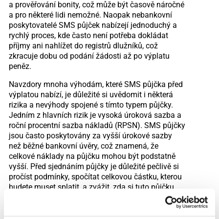
a prověřování bonity, což může být časově náročné
a pro některé lidi nemožné. Naopak nebankovní
poskytovatelé SMS půjček nabízejí jednoduchý a
rychlý proces, kde často není potřeba dokládat
příjmy ani nahlížet do registrů dlužníků, což
zkracuje dobu od podání žádosti až po výplatu
peněz.
Navzdory mnoha výhodám, které SMS půjčka před
výplatou nabízí, je důležité si uvědomit i některá
rizika a nevýhody spojené s tímto typem půjčky.
Jedním z hlavních rizik je vysoká úroková sazba a
roční procentní sazba nákladů (RPSN). SMS půjčky
jsou často poskytovány za vyšší úrokové sazby
než běžné bankovní úvěry, což znamená, že
celkové náklady na půjčku mohou být podstatně
vyšší. Před sjednáním půjčky je důležité pečlivě si
pročíst podmínky, spočítat celkovou částku, kterou
budete muset splatit, a zvážit, zda si tuto půjčku
můžete dovolit.
Krátká doba splatnosti je dalším faktorem, na který