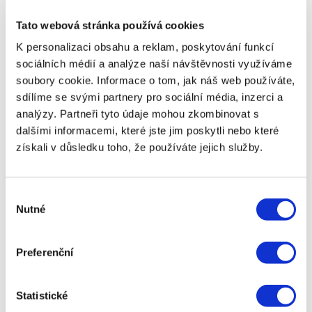
je třeba myslet. SMS půjčky před výplatou mají
obvykle velmi krátkou dobu splatnosti, která se
Tato webová stránka používá cookies
pohybuje mezi 7 až 30 dny. To znamená, že musíte
K personalizaci obsahu a reklam, poskytování funkcí
být schopni půjčku splatit velmi rychle po jejím
sociálních médií a analýze naší návštěvnosti využíváme
obdržení, což může být problém pro ty, kteří mají
soubory cookie. Informace o tom, jak náš web používáte,
omezené finanční prostředky. Pokud půjčku
nesplatíte včas, mohou vám být účtovány vysoké
sdílíme se svými partnery pro sociální média, inzerci a
sankční poplatky nebo úroky z prodlení, které
analýzy. Partneři tyto údaje mohou zkombinovat s
mohou výrazně zvýšit celkové náklady na půjčku a
dalšími informacemi, které jste jim poskytli nebo které
dostat vás do ještě větších finančních potíží.
získali v důsledku toho, že používáte jejich služby.
Další potenciální nevýhodou jsou skryté poplatky.
Někteří poskytovatelé SMS půjček mohou účtovat
různé poplatky za sjednání půjčky, její správu nebo
Výběr
Nutné
za prodloužení doby splatnosti. Tyto poplatky
souhlasu
mohou celkové náklady na půjčku výrazně navýšit,
a proto je důležité si před sjednáním půjčky
Preferenční
důkladně pročíst všechny podmínky a zjistit, jaké
poplatky jsou s půjčkou spojené.
Navzdory rizikům může být SMS půjčka před
Statistické
výplatou ideálním řešením pro ty, kteří potřebují