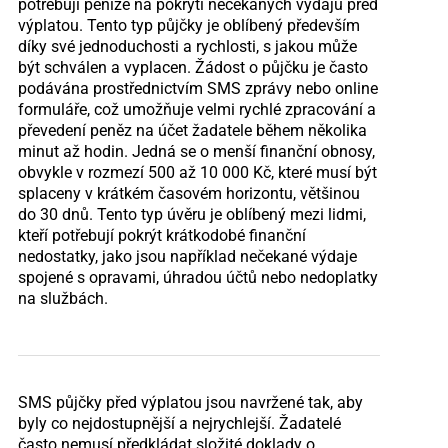
potřebují peníze na pokrytí nečekaných výdajů před
výplatou. Tento typ půjčky je oblíbený především
díky své jednoduchosti a rychlosti, s jakou může
být schválen a vyplacen. Žádost o půjčku je často
podávána prostřednictvím SMS zprávy nebo online
formuláře, což umožňuje velmi rychlé zpracování a
převedení peněz na účet žadatele během několika
minut až hodin. Jedná se o menší finanční obnosy,
obvykle v rozmezí 500 až 10 000 Kč, které musí být
splaceny v krátkém časovém horizontu, většinou
do 30 dnů. Tento typ úvěru je oblíbený mezi lidmi,
kteří potřebují pokrýt krátkodobé finanční
nedostatky, jako jsou například nečekané výdaje
spojené s opravami, úhradou účtů nebo nedoplatky
na službách.
SMS půjčky před výplatou jsou navržené tak, aby
byly co nejdostupnější a nejrychlejší. Žadatelé
často nemusí předkládat složité doklady o