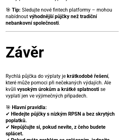
🎯
Tip:
Sledujte nové fintech platformy – mohou
nabídnout
výhodnější půjčky než tradiční
nebankovní společnosti
.
Závěr
Rychlá půjčka do výplaty je
krátkodobé řešení
,
které může pomoci při nečekaných výdajích. Ale
kvůli
vysokým úrokům a krátké splatnosti
se
vyplatí jen ve výjimečných případech.
🎯
Hlavní pravidla:
✔
Hledejte půjčky s nízkým RPSN a bez skrytých
poplatků.
✔
Nepůjčujte si, pokud nevíte, z čeho budete
splácet.