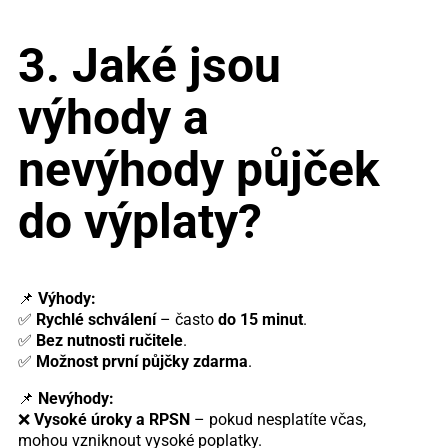
3. Jaké jsou
výhody a
nevýhody půjček
do výplaty?
📌
Výhody:
✅
Rychlé schválení
– často
do 15 minut
.
✅
Bez nutnosti ručitele
.
✅
Možnost první půjčky zdarma
.
📌
Nevýhody:
❌
Vysoké úroky a RPSN
– pokud nesplatíte včas,
mohou vzniknout vysoké poplatky.