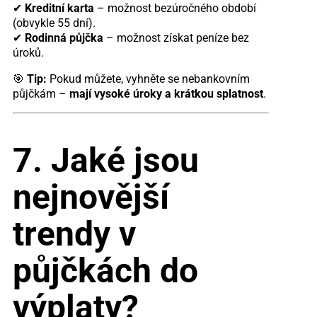
✔
Kreditní karta
– možnost bezúročného období
(obvykle 55 dní).
✔
Rodinná půjčka
– možnost získat peníze bez
úroků.
🎯
Tip:
Pokud můžete, vyhněte se nebankovním
půjčkám –
mají vysoké úroky a krátkou splatnost
.
7. Jaké jsou
nejnovější
trendy v
půjčkách do
výplaty?