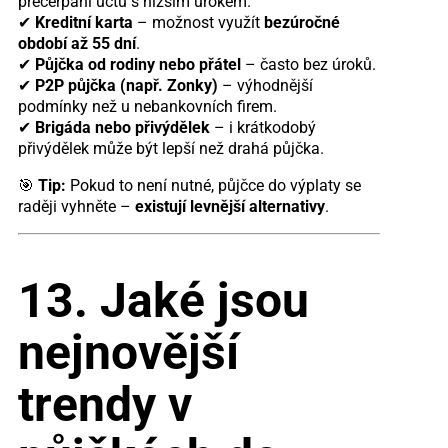
přečerpání účtu s nižším úrokem.
✔
Kreditní karta
– možnost využít
bezúročné
období až 55 dní
.
✔
Půjčka od rodiny nebo přátel
– často bez úroků.
✔
P2P půjčka (např. Zonky)
– výhodnější
podmínky než u nebankovních firem.
✔
Brigáda nebo přivýdělek
– i krátkodobý
přivýdělek může být lepší než drahá půjčka.
🎯
Tip:
Pokud to není nutné, půjčce do výplaty se
raději vyhněte –
existují levnější alternativy
.
13. Jaké jsou
nejnovější
trendy v