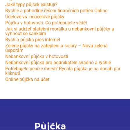
Jaké typy půjček existují?
Rychlé a pohodlné řešení finančních potřeb Online
Účelové vs. neúčelové půjčky
Půjčka v hotovosti: Co potřebujete vědět
Jak si udržet platební morálku u nebankovní půjčky a
vyhnout se sankcím
Rychlá půjčka přes internet
Zelené půjčky na zateplení a soláry – Nová zelená
úsporám
Nebankovní půjčka v hotovosti
Nebankovní půjčka pro podnikatele snadno a rychle
Potřebujete peníze ihned? Rychlá půjčka je na dosah pár
kliknutí
Online půjčka na účet