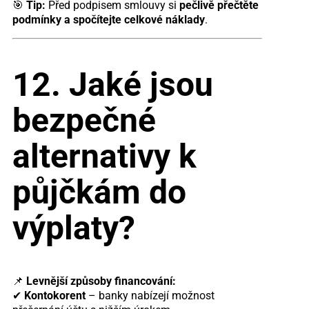
🎯
Tip:
Před podpisem smlouvy si
pečlivě přečtěte
podmínky a spočítejte celkové náklady
.
12. Jaké jsou
bezpečné
alternativy k
půjčkám do
výplaty?
📌
Levnější způsoby financování:
✔
Kontokorent
– banky nabízejí možnost