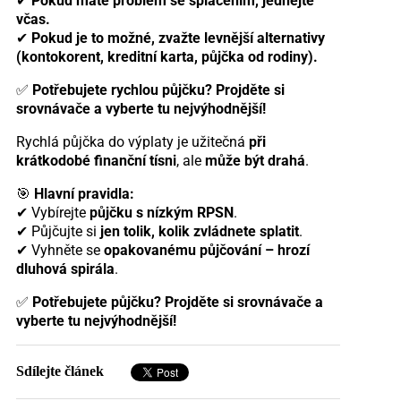
✔
Pokud máte problém se splácením, jednejte
včas.
✔
Pokud je to možné, zvažte levnější alternativy
(kontokorent, kreditní karta, půjčka od rodiny).
✅
Potřebujete rychlou půjčku? Projděte si
srovnávače a vyberte tu nejvýhodnější!
Rychlá půjčka do výplaty je užitečná
při
krátkodobé finanční tísni
, ale
může být drahá
.
🎯
Hlavní pravidla:
✔ Vybírejte
půjčku s nízkým RPSN
.
✔ Půjčujte si
jen tolik, kolik zvládnete splatit
.
✔ Vyhněte se
opakovanému půjčování – hrozí
dluhová spirála
.
✅
Potřebujete půjčku? Projděte si srovnávače a
vyberte tu nejvýhodnější!
Sdílejte článek