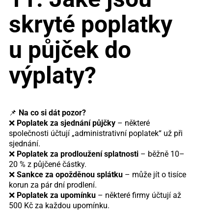
skryté poplatky
u půjček do
výplaty?
📌
Na co si dát pozor?
❌
Poplatek za sjednání půjčky
– některé
společnosti účtují „administrativní poplatek“ už při
sjednání.
❌
Poplatek za prodloužení splatnosti
– běžně 10–
20 % z půjčené částky.
❌
Sankce za opožděnou splátku
– může jít o tisíce
korun za pár dní prodlení.
❌
Poplatek za upomínku
– některé firmy účtují až
500 Kč za každou upomínku.