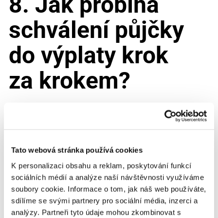
8. Jak probíhá
schválení půjčky
do výplaty krok
za krokem?
📌
Standardní proces žádosti o půjčku do výplaty:
1️⃣
Výběr poskytovatele
– porovnejte nabídky
podle RPSN, výše půjčky a podmínek splácení.
Tato webová stránka používá cookies
2️⃣
Vyplnění žádosti
– obvykle online, telefonicky
K personalizaci obsahu a reklam, poskytování funkcí
nebo na pobočce.
3️⃣
Ověření identity
– u některých poskytovatelů
sociálních médií a analýze naší návštěvnosti využíváme
probíhá přes bankovní identitu nebo občanský
soubory cookie. Informace o tom, jak náš web používáte,
průkaz.
sdílíme se svými partnery pro sociální média, inzerci a
4️⃣
Vyhodnocení žádosti
– většinou trvá jen pár
analýzy. Partneři tyto údaje mohou zkombinovat s
minut.