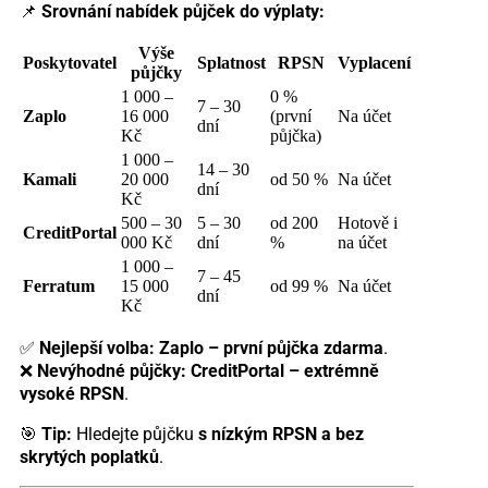
📌
Srovnání nabídek půjček do výplaty:
Výše
Poskytovatel
Splatnost
RPSN
Vyplacení
půjčky
1 000 –
0 %
7 – 30
Zaplo
16 000
(první
Na účet
dní
Kč
půjčka)
1 000 –
14 – 30
Kamali
20 000
od 50 %
Na účet
dní
Kč
500 – 30
5 – 30
od 200
Hotově i
CreditPortal
000 Kč
dní
%
na účet
1 000 –
7 – 45
Ferratum
15 000
od 99 %
Na účet
dní
Kč
✅
Nejlepší volba:
Zaplo – první půjčka zdarma
.
❌
Nevýhodné půjčky:
CreditPortal – extrémně
vysoké RPSN
.
🎯
Tip:
Hledejte půjčku
s nízkým RPSN a bez
skrytých poplatků
.