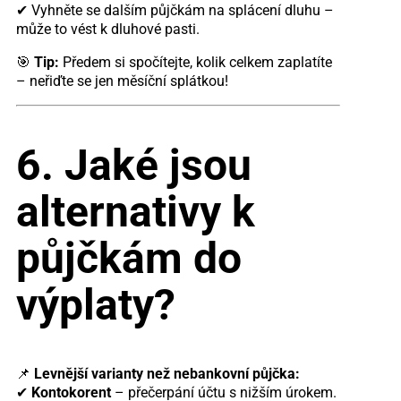
✔ Vyhněte se dalším půjčkám na splácení dluhu –
může to vést k dluhové pasti.
🎯
Tip:
Předem si spočítejte, kolik celkem zaplatíte
– neřiďte se jen měsíční splátkou!
6. Jaké jsou
alternativy k
půjčkám do
výplaty?
📌
Levnější varianty než nebankovní půjčka:
✔
Kontokorent
– přečerpání účtu s nižším úrokem.