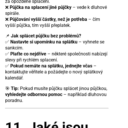
za opožděné splácení.
❌
Půjčka na splacení jiné půjčky
– vede k dluhové
spirále.
❌
Půjčování vyšší částky, než je potřeba
– čím
vyšší půjčka, tím vyšší přeplatek.
📌
Jak splácet půjčku bez problémů?
✅
Nastavte si upomínku na splátku
– vyhnete se
sankcím.
✅
Plaťte co nejdříve
– některé společnosti nabízejí
slevy při rychlém splacení.
✅
Pokud nemáte na splátku, jednejte včas
–
kontaktujte věřitele a požádejte o nový splátkový
kalendář.
🎯
Tip:
Pokud musíte půjčku splácet jinou půjčkou,
vyhledejte odbornou pomoc
– například dluhovou
poradnu.
11. Jaké jsou