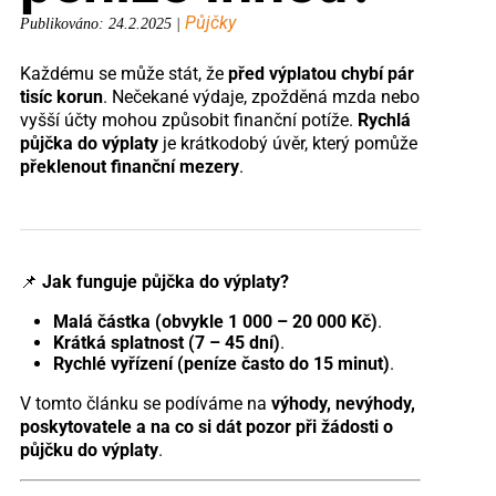
Půjčky
Publikováno: 24.2.2025 |
Každému se může stát, že
před výplatou chybí pár
tisíc korun
. Nečekané výdaje, zpožděná mzda nebo
vyšší účty mohou způsobit finanční potíže.
Rychlá
půjčka do výplaty
je krátkodobý úvěr, který pomůže
překlenout finanční mezery
.
📌
Jak funguje půjčka do výplaty?
Malá částka (obvykle 1 000 – 20 000 Kč)
.
Krátká splatnost (7 – 45 dní)
.
Rychlé vyřízení (peníze často do 15 minut)
.
V tomto článku se podíváme na
výhody, nevýhody,
poskytovatele a na co si dát pozor při žádosti o
půjčku do výplaty
.