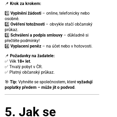
📌
Krok za krokem:
1️⃣
Vyplnění žádosti
– online, telefonicky nebo
osobně.
2️⃣
Ověření totožnosti
– obvykle stačí občanský
průkaz.
3️⃣
Schválení a podpis smlouvy
– důkladně si
přečtěte podmínky!
4️⃣
Vyplacení peněz
– na účet nebo v hotovosti.
📌
Požadavky na žadatele:
✅ Věk
18+ let
.
✅ Trvalý pobyt v ČR.
✅ Platný občanský průkaz.
🎯
Tip:
Vyhněte se společnostem, které
vyžadují
poplatky předem – může jít o podvod
.
5. Jak se