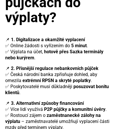
půjčkách do
výplaty?
📌
1. Digitalizace a okamžité vyplacení
✅ Online žádosti s vyřízením do
5 minut
.
✅ Výplata na účet,
hotově přes Sazka terminály
nebo kurýrem
.
📌
2. Přísnější regulace nebankovních půjček
✅ Česká národní banka zpřísňuje dohled, aby
omezila
extrémní RPSN a skryté poplatky
.
✅ Poskytovatelé musí důkladněji
posuzovat bonitu
klientů
.
📌
3. Alternativní způsoby financování
✅ Více lidí využívá
P2P půjčky a komunitní úvěry
.
✅ Rostoucí zájem o
zaměstnanecké zálohy na
výplatu
– zaměstnavatelé umožňují vyplacení části
mzdy před termínem výplaty.