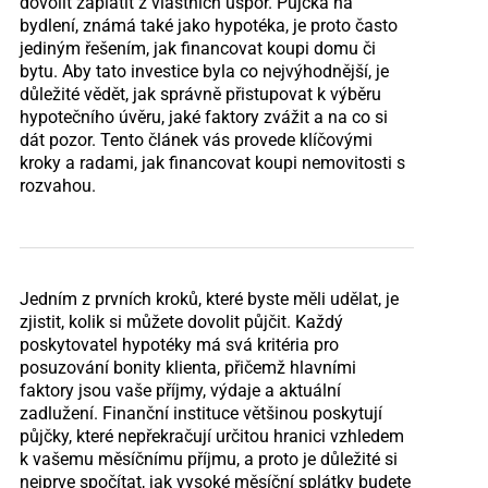
dovolit zaplatit z vlastních úspor. Půjčka na
bydlení, známá také jako hypotéka, je proto často
jediným řešením, jak financovat koupi domu či
bytu. Aby tato investice byla co nejvýhodnější, je
důležité vědět, jak správně přistupovat k výběru
hypotečního úvěru, jaké faktory zvážit a na co si
dát pozor. Tento článek vás provede klíčovými
kroky a radami, jak financovat koupi nemovitosti s
rozvahou.
Jedním z prvních kroků, které byste měli udělat, je
zjistit, kolik si můžete dovolit půjčit. Každý
poskytovatel hypotéky má svá kritéria pro
posuzování bonity klienta, přičemž hlavními
faktory jsou vaše příjmy, výdaje a aktuální
zadlužení. Finanční instituce většinou poskytují
půjčky, které nepřekračují určitou hranici vzhledem
k vašemu měsíčnímu příjmu, a proto je důležité si
nejprve spočítat, jak vysoké měsíční splátky budete