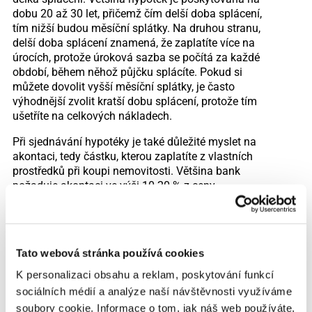
dobu 20 až 30 let, přičemž čím delší doba splácení,
tím nižší budou měsíční splátky. Na druhou stranu,
delší doba splácení znamená, že zaplatíte více na
úrocích, protože úroková sazba se počítá za každé
období, během něhož půjčku splácíte. Pokud si
můžete dovolit vyšší měsíční splátky, je často
výhodnější zvolit kratší dobu splácení, protože tím
ušetříte na celkových nákladech.
Při sjednávání hypotéky je také důležité myslet na
akontaci, tedy částku, kterou zaplatíte z vlastních
prostředků při koupi nemovitosti. Většina bank
požaduje akontaci ve výši 10-20 % z ceny
nemovitosti. Vyšší akontace vám může pomoci
získat lepší úrokové podmínky, protože pro banku
znamená menší riziko. Pokud máte možnost, je
výhodné ušetřit co největší část vlastních
Tato webová stránka používá cookies
prostředků předtím, než si vezmete hypotéku, aby
byla půjčka pro vás finančně co nejpřijatelnější.
K personalizaci obsahu a reklam, poskytování funkcí
sociálních médií a analýze naší návštěvnosti využíváme
Než podepíšete smlouvu o hypotečním úvěru, je
soubory cookie. Informace o tom, jak náš web používáte,