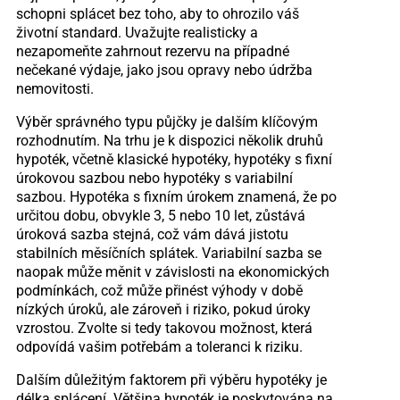
schopni splácet bez toho, aby to ohrozilo váš
životní standard. Uvažujte realisticky a
nezapomeňte zahrnout rezervu na případné
nečekané výdaje, jako jsou opravy nebo údržba
nemovitosti.
Výběr správného typu půjčky je dalším klíčovým
rozhodnutím. Na trhu je k dispozici několik druhů
hypoték, včetně klasické hypotéky, hypotéky s fixní
úrokovou sazbou nebo hypotéky s variabilní
sazbou. Hypotéka s fixním úrokem znamená, že po
určitou dobu, obvykle 3, 5 nebo 10 let, zůstává
úroková sazba stejná, což vám dává jistotu
stabilních měsíčních splátek. Variabilní sazba se
naopak může měnit v závislosti na ekonomických
podmínkách, což může přinést výhody v době
nízkých úroků, ale zároveň i riziko, pokud úroky
vzrostou. Zvolte si tedy takovou možnost, která
odpovídá vašim potřebám a toleranci k riziku.
Dalším důležitým faktorem při výběru hypotéky je
délka splácení. Většina hypoték je poskytována na