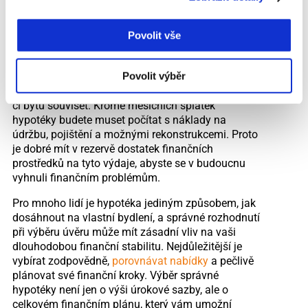
spojené s půjčkou.
Financování bydlení není jen o získání
Povolit vše
nejvýhodnější hypotéky, ale také o celkovém
finančním plánování. Koupě nemovitosti znamená
Povolit výběr
závazek na desítky let, a proto je důležité myslet i
na další výdaje, které mohou s vlastnictvím domu
či bytu souviset. Kromě měsíčních splátek
hypotéky budete muset počítat s náklady na
údržbu, pojištění a možnými rekonstrukcemi. Proto
je dobré mít v rezervě dostatek finančních
prostředků na tyto výdaje, abyste se v budoucnu
vyhnuli finančním problémům.
Pro mnoho lidí je hypotéka jediným způsobem, jak
dosáhnout na vlastní bydlení, a správné rozhodnutí
při výběru úvěru může mít zásadní vliv na vaši
dlouhodobou finanční stabilitu. Nejdůležitější je
vybírat zodpovědně,
porovnávat nabídky
a pečlivě
plánovat své finanční kroky. Výběr správné
hypotéky není jen o výši úrokové sazby, ale o
celkovém finančním plánu, který vám umožní