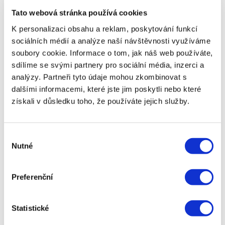
akcie jsou akcie společností, které pravidelně
vyplácejí část svého zisku akcionářům. Tento
Tato webová stránka používá cookies
pravidelný příjem může sloužit jako doplněk k
K personalizaci obsahu a reklam, poskytování funkcí
vašim úsporám nebo důchodu a pomoci vám
sociálních médií a analýze naší návštěvnosti využíváme
udržet životní standard.
soubory cookie. Informace o tom, jak náš web používáte,
Dalším zajímavým nástrojem, který může přispět k
sdílíme se svými partnery pro sociální média, inzerci a
zajištění klidného stáří, je investování do ETF
analýzy. Partneři tyto údaje mohou zkombinovat s
(Exchange Traded Funds). Tyto fondy umožňují
dalšími informacemi, které jste jim poskytli nebo které
širokou diverzifikaci a jsou vhodné jak pro
získali v důsledku toho, že používáte jejich služby.
začátečníky, tak pro zkušenější investory. Například
existují ETF zaměřené na sektory, které jsou stabilní
i během ekonomických krizí, jako je zdravotnictví
Výběr
nebo základní spotřební zboží.
Nutné
souhlasu
Pro ty, kteří chtějí investovat s nižším rizikem, jsou
zajímavou volbou státní dluhopisy, včetně
protiinflačních dluhopisů. Tyto nástroje nabízejí
Preferenční
stabilní výnos a ochranu před inflací, což je klíčové
zejména pro dlouhodobé plánování. České
ministerstvo financí například pravidelně vydává
Statistické
státní dluhopisy, které jsou přístupné i drobným