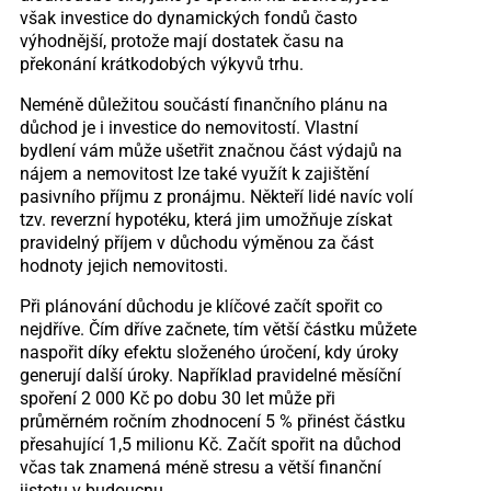
však investice do dynamických fondů často
výhodnější, protože mají dostatek času na
překonání krátkodobých výkyvů trhu.
Neméně důležitou součástí finančního plánu na
důchod je i investice do nemovitostí. Vlastní
bydlení vám může ušetřit značnou část výdajů na
nájem a nemovitost lze také využít k zajištění
pasivního příjmu z pronájmu. Někteří lidé navíc volí
tzv. reverzní hypotéku, která jim umožňuje získat
pravidelný příjem v důchodu výměnou za část
hodnoty jejich nemovitosti.
Při plánování důchodu je klíčové začít spořit co
nejdříve. Čím dříve začnete, tím větší částku můžete
naspořit díky efektu složeného úročení, kdy úroky
generují další úroky. Například pravidelné měsíční
spoření 2 000 Kč po dobu 30 let může při
průměrném ročním zhodnocení 5 % přinést částku
přesahující 1,5 milionu Kč. Začít spořit na důchod
včas tak znamená méně stresu a větší finanční
jistotu v budoucnu.