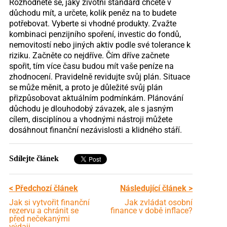
Rozhodněte se, jaký životní standard chcete v
důchodu mít, a určete, kolik peněz na to budete
potřebovat. Vyberte si vhodné produkty. Zvažte
kombinaci penzijního spoření, investic do fondů,
nemovitostí nebo jiných aktiv podle své tolerance k
riziku. Začněte co nejdříve. Čím dříve začnete
spořit, tím více času budou mít vaše peníze na
zhodnocení. Pravidelně revidujte svůj plán. Situace
se může měnit, a proto je důležité svůj plán
přizpůsobovat aktuálním podmínkám. Plánování
důchodu je dlouhodobý závazek, ale s jasným
cílem, disciplínou a vhodnými nástroji můžete
dosáhnout finanční nezávislosti a klidného stáří.
Sdílejte článek
< Předchozí článek
Následující článek >
Jak si vytvořit finanční
Jak zvládat osobní
rezervu a chránit se
finance v době inflace?
před nečekanými
výdaji