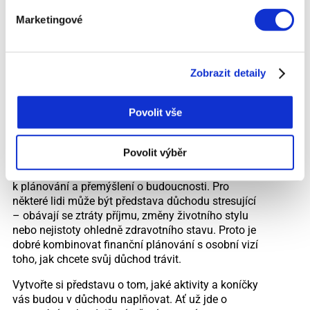
investorům.
Marketingové
Kromě klasických finančních produktů je možné
zvážit i alternativní formy investic. Například peer-
to-peer (P2P) půjčky, kde jednotlivci půjčují peníze
Zobrazit detaily
jiným lidem prostřednictvím online platforem. Tyto
investice mohou přinést zajímavé zhodnocení, ale
je důležité být opatrný a pečlivě vybírat projekty, do
Povolit vše
kterých se rozhodnete investovat.
Psychologické aspekty důchodového plánování Při
Povolit výběr
přípravě na důchod je důležité nejen správně
nakládat s financemi, ale také udržet zdravý přístup
k plánování a přemýšlení o budoucnosti. Pro
některé lidi může být představa důchodu stresující
– obávají se ztráty příjmu, změny životního stylu
nebo nejistoty ohledně zdravotního stavu. Proto je
dobré kombinovat finanční plánování s osobní vizí
toho, jak chcete svůj důchod trávit.
Vytvořte si představu o tom, jaké aktivity a koníčky
vás budou v důchodu naplňovat. Ať už jde o