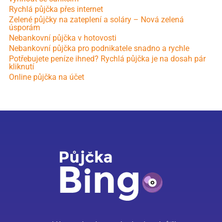
Rychlá půjčka přes internet
Zelené půjčky na zateplení a soláry – Nová zelená
úsporám
Nebankovní půjčka v hotovosti
Nebankovní půjčka pro podnikatele snadno a rychle
Potřebujete peníze ihned? Rychlá půjčka je na dosah pár
kliknutí
Online půjčka na účet