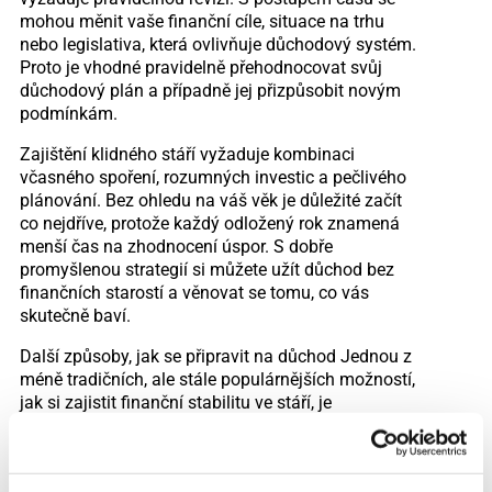
mohou měnit vaše finanční cíle, situace na trhu
nebo legislativa, která ovlivňuje důchodový systém.
Proto je vhodné pravidelně přehodnocovat svůj
důchodový plán a případně jej přizpůsobit novým
podmínkám.
Zajištění klidného stáří vyžaduje kombinaci
včasného spoření, rozumných investic a pečlivého
plánování. Bez ohledu na váš věk je důležité začít
co nejdříve, protože každý odložený rok znamená
menší čas na zhodnocení úspor. S dobře
promyšlenou strategií si můžete užít důchod bez
finančních starostí a věnovat se tomu, co vás
skutečně baví.
Další způsoby, jak se připravit na důchod Jednou z
méně tradičních, ale stále populárnějších možností,
jak si zajistit finanční stabilitu ve stáří, je
diverzifikace příjmů prostřednictvím pasivních
zdrojů. Mezi tyto zdroje může patřit například
investice do dividendových akcií. Dividendové