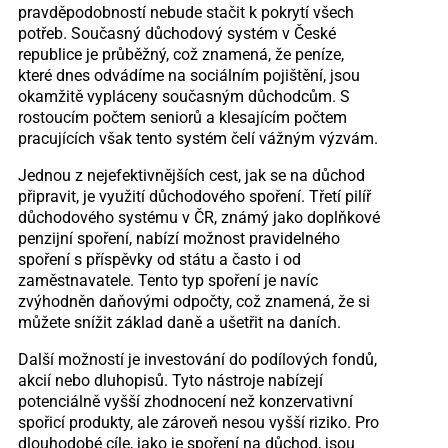
pravděpodobností nebude stačit k pokrytí všech
potřeb. Současný důchodový systém v České
republice je průběžný, což znamená, že peníze,
které dnes odvádíme na sociálním pojištění, jsou
okamžitě vypláceny současným důchodcům. S
rostoucím počtem seniorů a klesajícím počtem
pracujících však tento systém čelí vážným výzvám.
Jednou z nejefektivnějších cest, jak se na důchod
připravit, je využití důchodového spoření. Třetí pilíř
důchodového systému v ČR, známý jako doplňkové
penzijní spoření, nabízí možnost pravidelného
spoření s příspěvky od státu a často i od
zaměstnavatele. Tento typ spoření je navíc
zvýhodněn daňovými odpočty, což znamená, že si
můžete snížit základ daně a ušetřit na daních.
Další možností je investování do podílových fondů,
akcií nebo dluhopisů. Tyto nástroje nabízejí
potenciálně vyšší zhodnocení než konzervativní
spořicí produkty, ale zároveň nesou vyšší riziko. Pro
dlouhodobé cíle, jako je spoření na důchod, jsou