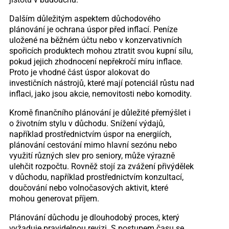
Dalším důležitým aspektem důchodového
plánování je ochrana úspor před inflací. Peníze
uložené na běžném účtu nebo v konzervativních
spořicích produktech mohou ztratit svou kupní sílu,
pokud jejich zhodnocení nepřekročí míru inflace.
Proto je vhodné část úspor alokovat do
investičních nástrojů, které mají potenciál růstu nad
inflaci, jako jsou akcie, nemovitosti nebo komodity.
Kromě finančního plánování je důležité přemýšlet i
o životním stylu v důchodu. Snížení výdajů,
například prostřednictvím úspor na energiích,
plánování cestování mimo hlavní sezónu nebo
využití různých slev pro seniory, může výrazně
ulehčit rozpočtu. Rovněž stojí za zvážení přivýdělek
v důchodu, například prostřednictvím konzultací,
doučování nebo volnočasových aktivit, které
mohou generovat příjem.
Plánování důchodu je dlouhodobý proces, který
vyžaduje pravidelnou revizi. S postupem času se