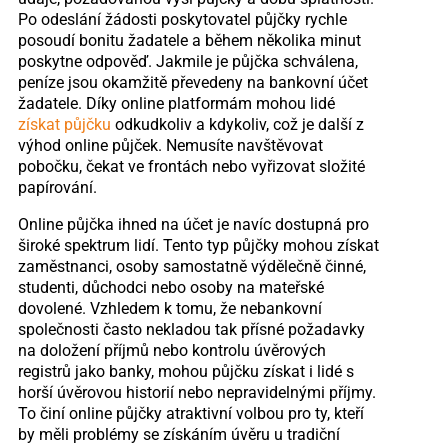
Po odeslání žádosti poskytovatel půjčky rychle
posoudí bonitu žadatele a během několika minut
poskytne odpověď. Jakmile je půjčka schválena,
peníze jsou okamžitě převedeny na bankovní účet
žadatele. Díky online platformám mohou lidé
získat půjčku
odkudkoliv a kdykoliv, což je další z
výhod online půjček. Nemusíte navštěvovat
pobočku, čekat ve frontách nebo vyřizovat složité
papírování.
Online půjčka ihned na účet je navíc dostupná pro
široké spektrum lidí. Tento typ půjčky mohou získat
zaměstnanci, osoby samostatně výdělečně činné,
studenti, důchodci nebo osoby na mateřské
dovolené. Vzhledem k tomu, že nebankovní
společnosti často nekladou tak přísné požadavky
na doložení příjmů nebo kontrolu úvěrových
registrů jako banky, mohou půjčku získat i lidé s
horší úvěrovou historií nebo nepravidelnými příjmy.
To činí online půjčky atraktivní volbou pro ty, kteří
by měli problémy se získáním úvěru u tradiční