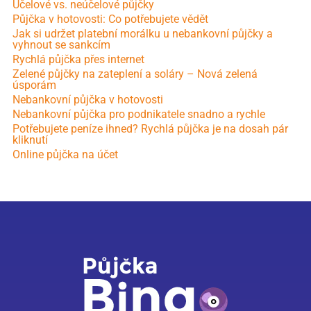
Účelové vs. neúčelové půjčky
Půjčka v hotovosti: Co potřebujete vědět
Jak si udržet platební morálku u nebankovní půjčky a
vyhnout se sankcím
Rychlá půjčka přes internet
Zelené půjčky na zateplení a soláry – Nová zelená
úsporám
Nebankovní půjčka v hotovosti
Nebankovní půjčka pro podnikatele snadno a rychle
Potřebujete peníze ihned? Rychlá půjčka je na dosah pár
kliknutí
Online půjčka na účet