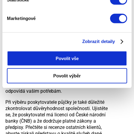
finančních situacích. Pokud pečlivě zvážíte svou
schopnost půjčku splatit a důkladně si
prostudujete podmínky, můžete se vyhnout
Marketingové
nepříjemným překvapením a zajistit, že online
půjčka bude odpovídat vašim potřebám.
Při výběru online půjčky ihned na účet je důležité
Zobrazit detaily
porovnat nabídky různých poskytovatelů. Na trhu
existuje mnoho nebankovních společností, které
Povolit vše
nabízejí tento typ půjčky, a jejich podmínky se
mohou výrazně lišit. Pomocí online srovnávačů
půjček můžete snadno porovnat úrokové sazby,
Povolit výběr
RPSN a další podmínky jednotlivých poskytovatelů
a najít nejvýhodnější nabídku, která nejlépe
odpovídá vašim potřebám.
Při výběru poskytovatele půjčky je také důležité
zkontrolovat důvěryhodnost společnosti. Ujistěte
se, že poskytovatel má licenci od České národní
banky (ČNB) a že dodržuje platné zákony a
předpisy. Přečtěte si recenze ostatních klientů,
abyste získali představu o kvalitě služeb dané