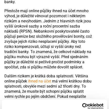
banky.
Přestože mají online půjčky ihned na účet mnoho
výhod, je důležité věnovat pozornost i některým
rizikům a nevýhodám. Jedním z hlavních rizik jsou
vyšší úrokové sazby a roční procentní sazba
nákladů (RPSN). Nebankovní poskytovatelé často
půjčují peníze bez složitého prověřování bonity, což
zvyšuje jejich riziko nesplacení půjčky. Aby toto
riziko kompenzovali, účtují si vyšší úroky než
tradiční banky. To znamená, že celkové náklady na
půjčku mohou být výrazně vyšší. Před sjednáním
půjčky je důležité si pečlivě pročíst podmínky a
spočítat, zda si půjčku můžete dovolit splácet.
Dalším rizikem je krátká doba splatnosti. Většina
online půjček
ihned na účet
má velmi krátkou dobu
splatnosti, obvykle mezi sedmi až třiceti dny. To
znamená, že musíte být schopni půjčku splatit
velmi rychle po jejím obdržení. Pokud nesplatíte
půjčku včas, mohou vám být účtovány vysoké
sankční poplatky nebo úroky z prodlení, což může