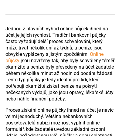
Jednou z hlavních výhod online půjček ihned na
účet je jejich rychlost. Tradiční bankovní půjčky
často vyžadují delší proces schvalování, který
může trvat několik dní až týdnů, a peníze jsou
obvykle vypláceny s jistým zpožděním.
Online
půjčky
jsou navrženy tak, aby byly schváleny téměř
okamžitě a peníze byly převedeny na účet žadatele
během několika minut až hodin od podání žádosti.
Tento typ půjčky je tedy ideální pro lidi, kteří
potřebují okamžitě získat peníze na pokrytí
nečekaných výdajů, jako jsou opravy, lékařské účty
nebo náhlé finanční potřeby.
Proces získání online půjčky ihned na účet je navíc
velmi jednoduchý. Většina nebankovních
poskytovatelů nabízí možnost vyplnit online
formulář, kde žadatelé uvedou základní osobní
údaje, požadovanou výši půjčky a dobu splatnosti.