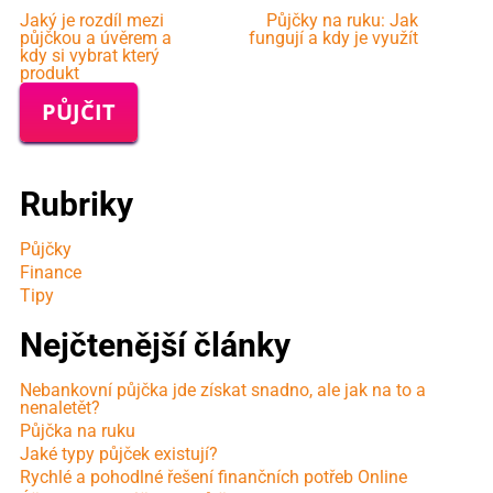
Jaký je rozdíl mezi
Půjčky na ruku: Jak
půjčkou a úvěrem a
fungují a kdy je využít
kdy si vybrat který
produkt
PŮJČIT
Rubriky
Půjčky
Finance
Tipy
Nejčtenější články
Nebankovní půjčka jde získat snadno, ale jak na to a
nenaletět?
Půjčka na ruku
Jaké typy půjček existují?
Rychlé a pohodlné řešení finančních potřeb Online