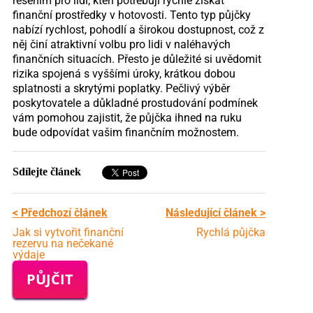
řešením pro lidi, kteří potřebují rychle získat
finanční prostředky v hotovosti. Tento typ půjčky
nabízí rychlost, pohodlí a širokou dostupnost, což z
něj činí atraktivní volbu pro lidi v naléhavých
finančních situacích. Přesto je důležité si uvědomit
rizika spojená s vyššími úroky, krátkou dobou
splatnosti a skrytými poplatky. Pečlivý výběr
poskytovatele a důkladné prostudování podmínek
vám pomohou zajistit, že půjčka ihned na ruku
bude odpovídat vašim finančním možnostem.
Sdílejte článek
< Předchozí článek
Následující článek >
Jak si vytvořit finanční
Rychlá půjčka
rezervu na nečekané
výdaje
PŮJČIT