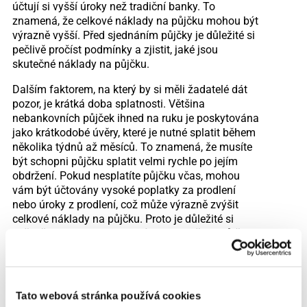
účtují si vyšší úroky než tradiční banky. To
znamená, že celkové náklady na půjčku mohou být
výrazně vyšší. Před sjednáním půjčky je důležité si
pečlivě pročíst podmínky a zjistit, jaké jsou
skutečné náklady na půjčku.
Dalším faktorem, na který by si měli žadatelé dát
pozor, je krátká doba splatnosti. Většina
nebankovních půjček ihned na ruku je poskytována
jako krátkodobé úvěry, které je nutné splatit během
několika týdnů až měsíců. To znamená, že musíte
být schopni půjčku splatit velmi rychle po jejím
obdržení. Pokud nesplatíte půjčku včas, mohou
vám být účtovány vysoké poplatky za prodlení
nebo úroky z prodlení, což může výrazně zvýšit
celkové náklady na půjčku. Proto je důležité si
pečlivě naplánovat splácení a zajistit, že si půjčku
můžete dovolit.
Dalším rizikem jsou skryté poplatky. Někteří
poskytovatelé nebankovních půjček mohou účtovat
Tato webová stránka používá cookies
poplatky za sjednání půjčky, správu úvěru nebo za