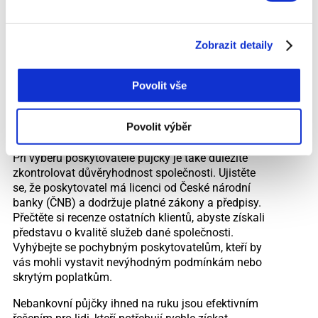
Při výběru nebankovní půjčky ihned na ruku je
důležité
porovnat nabídky
různých poskytovatelů.
Na trhu existuje mnoho nebankovních společností,
Zobrazit detaily
které nabízejí tento typ půjčky, a jejich podmínky se
mohou výrazně lišit. Pomocí online srovnávačů
Povolit vše
půjček můžete snadno porovnat úrokové sazby,
RPSN a další podmínky jednotlivých poskytovatelů
a najít nejvýhodnější nabídku, která nejlépe
Povolit výběr
odpovídá vašim potřebám.
Při výběru poskytovatele půjčky je také důležité
zkontrolovat důvěryhodnost společnosti. Ujistěte
se, že poskytovatel má licenci od České národní
banky (ČNB) a dodržuje platné zákony a předpisy.
Přečtěte si recenze ostatních klientů, abyste získali
představu o kvalitě služeb dané společnosti.
Vyhýbejte se pochybným poskytovatelům, kteří by
vás mohli vystavit nevýhodným podmínkám nebo
skrytým poplatkům.
Nebankovní půjčky ihned na ruku jsou efektivním