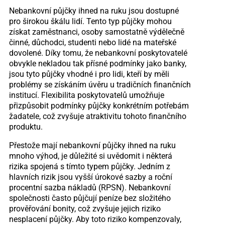
Nebankovní půjčky ihned na ruku jsou dostupné
pro širokou škálu lidí. Tento typ půjčky mohou
získat zaměstnanci, osoby samostatně výdělečně
činné, důchodci, studenti nebo lidé na mateřské
dovolené. Díky tomu, že nebankovní poskytovatelé
obvykle nekladou tak přísné podmínky jako banky,
jsou tyto půjčky vhodné i pro lidi, kteří by měli
problémy se získáním úvěru u tradičních finančních
institucí. Flexibilita poskytovatelů umožňuje
přizpůsobit podmínky půjčky konkrétním potřebám
žadatele, což zvyšuje atraktivitu tohoto finančního
produktu.
Přestože mají nebankovní půjčky ihned na ruku
mnoho výhod, je důležité si uvědomit i některá
rizika spojená s tímto typem půjčky. Jedním z
hlavních rizik jsou vyšší úrokové sazby a roční
procentní sazba nákladů (RPSN). Nebankovní
společnosti často půjčují peníze bez složitého
prověřování bonity, což zvyšuje jejich riziko
nesplacení půjčky. Aby toto riziko kompenzovaly,