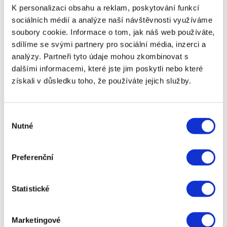
prodloužení doby splatnosti. Tyto poplatky mohou
K personalizaci obsahu a reklam, poskytování funkcí
celkovou částku, kterou budete muset zaplatit,
sociálních médií a analýze naší návštěvnosti využíváme
výrazně navýšit. Proto je důležité si před sjednáním
soubory cookie. Informace o tom, jak náš web používáte,
půjčky důkladně pročíst všechny podmínky a zjistit,
sdílíme se svými partnery pro sociální média, inzerci a
jaké poplatky jsou s půjčkou spojeny. Vždy je dobré
analýzy. Partneři tyto údaje mohou zkombinovat s
věnovat čas podrobnému prostudování smlouvy a
dalšími informacemi, které jste jim poskytli nebo které
neváhat se obrátit na poskytovatele s otázkami,
získali v důsledku toho, že používáte jejich služby.
pokud něčemu nerozumíte.
Navzdory těmto rizikům mohou být nebankovní
půjčky ihned na ruku ideálním řešením pro lidi, kteří
Výběr
potřebují okamžitě získat peníze na pokrytí
Nutné
souhlasu
neočekávaných výdajů a preferují hotovostní
výplatu. Tento typ půjčky nabízí rychlost, pohodlí a
širokou dostupnost, což z něj činí oblíbenou volbu
Preferenční
pro lidi v naléhavých finančních situacích. Pokud
pečlivě zvážíte svou schopnost půjčku splatit a
důkladně si prostudujete podmínky, můžete se
Statistické
vyhnout nepříjemným překvapením a zajistit, že
nebankovní půjčka ihned na ruku bude odpovídat
vašim potřebám.
Marketingové