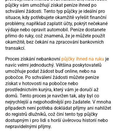
půjčky vám umožňují získat peníze ihned po
schválení žádosti. Tento typ půjčky je ideální pro
situace, kdy potřebujete okamžitě vyřešit finanční
problémy, například zaplatit účty, pokrýt nečekané
výdaje nebo opravit automobil. Peníze dostanete
přímo do ruky, což znamená, že je můžete použít
okamžitě, bez čekání na zpracování bankovních
transakcí.
Proces získání nebankovní
půjčky ihned na ruku
je
navíc velmi jednoduchý. Většina poskytovatelů
umožňuje podat žádost buď online, nebo na
pobočce. Po schválení žádosti můžete peníze
získat v hotovosti na pobočce nebo
prostřednictvím kurýra, který vám je doručí až
domů. Tento proces je navržen tak, aby byl co
nejrychlejší a nejpohodlnější pro žadatele. V mnoha
případech není potřeba dokládat příjmy ani nahlížet
do registrů dlužníků, což činí tento typ půjčky
dostupným i pro lidi s horší úvěrovou historií nebo
nepravidelnými příjmy.