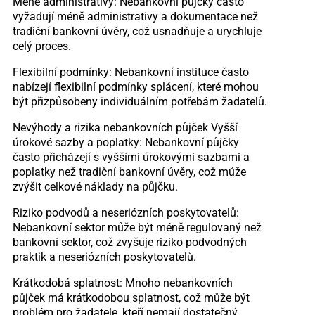
Méně administrativy: Nebankovní půjčky často
vyžadují méně administrativy a dokumentace než
tradiční bankovní úvěry, což usnadňuje a urychluje
celý proces.
Flexibilní podmínky: Nebankovní instituce často
nabízejí flexibilní podmínky splácení, které mohou
být přizpůsobeny individuálním potřebám žadatelů.
Nevýhody a rizika nebankovních půjček Vyšší
úrokové sazby a poplatky: Nebankovní půjčky
často přicházejí s vyššími úrokovými sazbami a
poplatky než tradiční bankovní úvěry, což může
zvýšit celkové náklady na půjčku.
Riziko podvodů a neseriózních poskytovatelů:
Nebankovní sektor může být méně regulovaný než
bankovní sektor, což zvyšuje riziko podvodných
praktik a neseriózních poskytovatelů.
Krátkodobá splatnost: Mnoho nebankovních
půjček má krátkodobou splatnost, což může být
problém pro žadatele, kteří nemají dostatečný