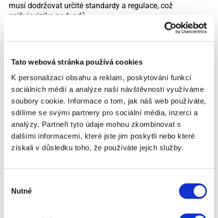
musí dodržovat určité standardy a regulace, což
snižuje riziko podvodů.
Transparentní podmínky: Seriózní poskytovatel by
měl nabízet jasné a transparentní podmínky úvěru,
včetně úrokových sazeb, poplatků, doby splatnosti
Tato webová stránka používá cookies
a dalších nákladů. Vyhněte se poskytovatelům,
kteří mají skryté poplatky nebo nejasné podmínky.
K personalizaci obsahu a reklam, poskytování funkcí
sociálních médií a analýze naší návštěvnosti využíváme
Konzultace s finančním poradcem: Pokud si nejste
soubory cookie. Informace o tom, jak náš web používáte,
jisti, zda je půjčka pro vás vhodná, zvažte
sdílíme se svými partnery pro sociální média, inzerci a
konzultaci s nezávislým finančním poradcem.
Poradce vám může pomoci vyhodnotit nabídky a
analýzy. Partneři tyto údaje mohou zkombinovat s
najít nejlepší řešení pro vaši finanční situaci.
dalšími informacemi, které jste jim poskytli nebo které
získali v důsledku toho, že používáte jejich služby.
Na co si dát pozor při sjednávání nebankovní
půjčky Úrokové sazby a poplatky: Před podpisem
smlouvy si důkladně přečtěte všechny podmínky
Výběr
půjčky, včetně úrokových sazeb, poplatků a dalších
Nutné
nákladů. Ujistěte se, že rozumíte všem podmínkám
souhlasu
a že nejsou žádné skryté poplatky.