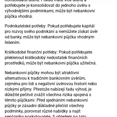
potřebujete je konsolidovat do jednoho úvěru s
výhodnějšími podmínkami, může být nebankovní
půjčka vhodná.
Podnikatelské potřeby: Pokud potřebujete kapitál
pro rozvoj svého podnikání a nemůžete získat úvěr
od banky, může být nebankovní půjčka vhodným
řešením.
Krátkodobé finanční potřeby: Pokud potřebujete
překlenout krátkodobý nedostatek finančních
prostředků, může být nebankovní půjčka užitečná.
Nebankovní půjčky mohou být atraktivní
alternativou k tradičním bankovním úvěrům,
zejména pro lidi s negativní úvěrovou historií nebo
nízkými příjmy. Přestože nabízejí řadu výhod, je
důležité pečlivě zvážit všechna rizika spojená s
těmito půjčkami. Před sjednáním nebankovní
půjčky je zásadní důkladně přečíst všechny
podmínky, porovnat různé nabídky a najít
seriózního poskytovatele. S ohledem na tato